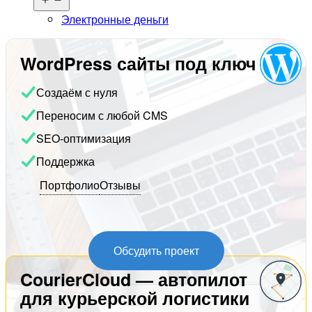
меню
Электронные деньги
WordPress сайты под ключ
Создаём с нуля
Переносим с любой CMS
SEO-оптимизация
Поддержка
Портфолио
Отзывы
Обсудить проект
CourierCloud — автопилот
для курьерской логистики