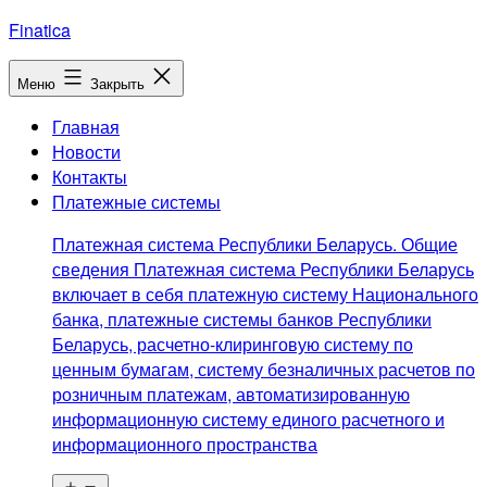
Перейти
Finatica
к
содержимому
Меню
Закрыть
Главная
Новости
Контакты
Платежные системы
Платежная система Республики Беларусь. Общие
сведения Платежная система Республики Беларусь
включает в себя платежную систему Национального
банка, платежные системы банков Республики
Беларусь, расчетно-клиринговую систему по
ценным бумагам, систему безналичных расчетов по
розничным платежам, автоматизированную
информационную систему единого расчетного и
информационного пространства
Открыть