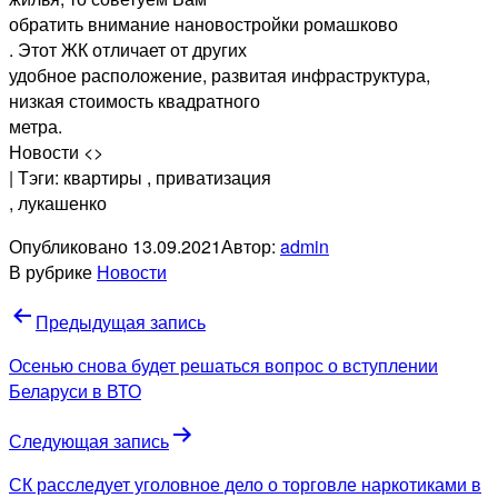
обратить внимание нановостройки ромашково
. Этот ЖК отличает от других
удобное расположение, развитая инфраструктура,
низкая стоимость квадратного
метра.
Новости <>
| Тэги: квартиры
, приватизация
, лукашенко
Опубликовано
13.09.2021
Автор:
admin
В рубрике
Новости
Навигация
Предыдущая запись
по
Осенью снова будет решаться вопрос о вступлении
записям
Беларуси в ВТО
Следующая запись
СК расследует уголовное дело о торговле наркотиками в