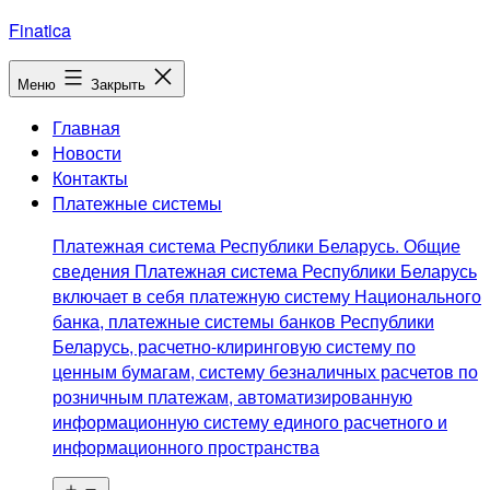
Перейти
Finatica
к
содержимому
Меню
Закрыть
Главная
Новости
Контакты
Платежные системы
Платежная система Республики Беларусь. Общие
сведения Платежная система Республики Беларусь
включает в себя платежную систему Национального
банка, платежные системы банков Республики
Беларусь, расчетно-клиринговую систему по
ценным бумагам, систему безналичных расчетов по
розничным платежам, автоматизированную
информационную систему единого расчетного и
информационного пространства
Открыть