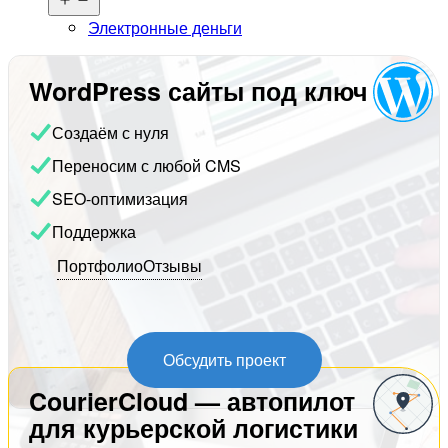
меню
Электронные деньги
WordPress сайты под ключ
Создаём с нуля
Переносим с любой CMS
SEO-оптимизация
Поддержка
Портфолио
Отзывы
Обсудить проект
CourierCloud — автопилот
для курьерской логистики