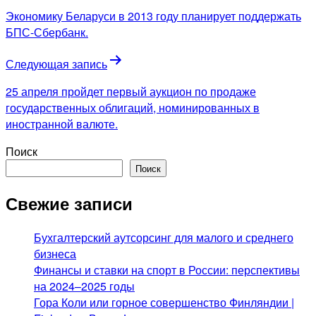
по
Экономику Беларуси в 2013 году планирует поддержать
записям
БПС-Сбербанк.
Следующая запись
25 апреля пройдет первый аукцион по продаже
государственных облигаций, номинированных в
иностранной валюте.
Поиск
Поиск
Свежие записи
Бухгалтерский аутсорсинг для малого и среднего
бизнеса
Финансы и ставки на спорт в России: перспективы
на 2024–2025 годы
Гора Коли или горное совершенство Финляндии |