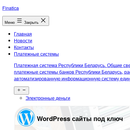
Перейти
Finatica
к
содержимому
Меню
Закрыть
Главная
Новости
Контакты
Платежные системы
Платежная система Республики Беларусь. Общие све
платежные системы банков Республики Беларусь, ра
автоматизированную информационную систему едино
Открыть
меню
Электронные деньги
WordPress сайты под ключ