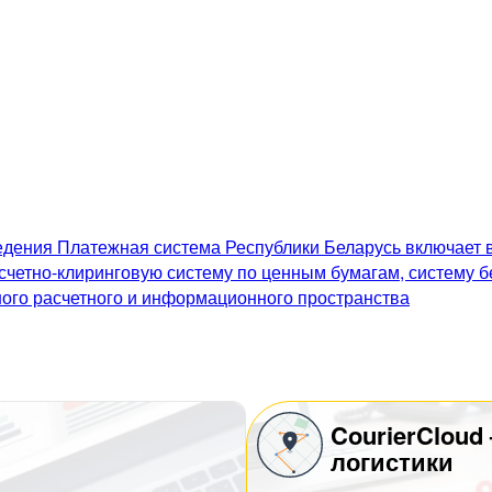
дения Платежная система Республики Беларусь включает в
счетно-клиринговую систему по ценным бумагам, систему 
го расчетного и информационного пространства
CourierCloud
логистики