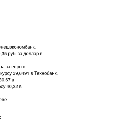
лвнешэкономбанк,
35 руб. за доллар в
ра за евро в
урсу 39,6491 в Технобанк.
30,67 в
су 40,22 в
еве
к