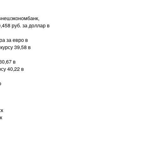
лвнешэкономбанк,
458 руб. за доллар в
ра за евро в
курсу 39,58 в
30,67 в
су 40,22 в
о
ск
к