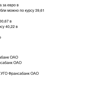
 за евро в
бли можно по курсу 39,61
30,67 в
су 40,22 в
е
абанк ОАО
нсабанк ОАО
, УГО Франсабанк ОАО