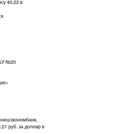
су 40,22 в
ск
ЦБУ №20
ция»
лвнешэкономбанк,
21 руб. за доллар в