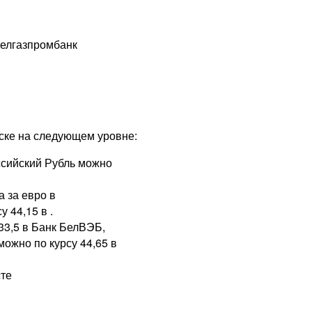
елгазпромбанк
ске на следующем уровне:
оссийский Рубль можно
 за евро в
 44,15 в .
33,5 в Банк БелВЭБ,
ожно по курсу 44,65 в
сте