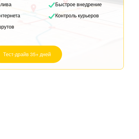
плива
Быстрое внедрение
нтернета
Контроль курьеров
шрутов
Тест-драйв 35+ дней