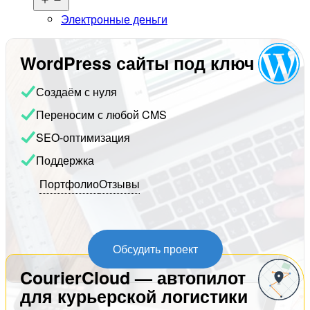
меню
Электронные деньги
WordPress сайты под ключ
Создаём с нуля
Переносим с любой CMS
SEO-оптимизация
Поддержка
Портфолио
Отзывы
Обсудить проект
CourierCloud — автопилот
для курьерской логистики