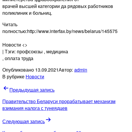
врачей высшей категории да рядовых работников
поликлиник и больниц.
Читать
полностью:http://www.interfax.by/news/belarus/145575
Новости <>
| Тэги: профсоюзы
, медицина
, оплата труда
Опубликовано
13.09.2021
Автор:
admin
В рубрике
Новости
Навигация
Предыдущая запись
по
Правительство Беларуси прорабатывает механизм
записям
взимания налога с тунеядцев
Следующая запись