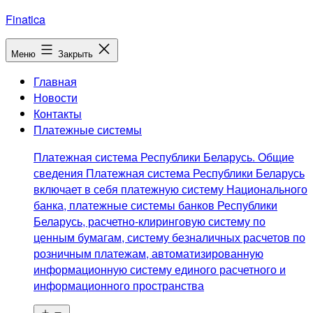
Перейти
Finatica
к
содержимому
Меню
Закрыть
Главная
Новости
Контакты
Платежные системы
Платежная система Республики Беларусь. Общие
сведения Платежная система Республики Беларусь
включает в себя платежную систему Национального
банка, платежные системы банков Республики
Беларусь, расчетно-клиринговую систему по
ценным бумагам, систему безналичных расчетов по
розничным платежам, автоматизированную
информационную систему единого расчетного и
информационного пространства
Открыть