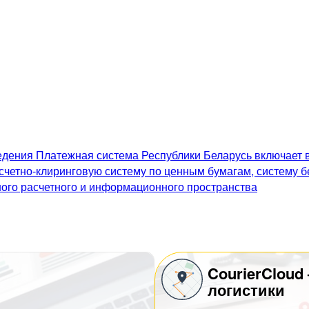
дения Платежная система Республики Беларусь включает в
счетно-клиринговую систему по ценным бумагам, систему 
го расчетного и информационного пространства
CourierCloud
логистики