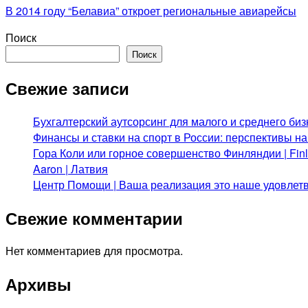
В 2014 году “Белавиа” откроет региональные авиарейсы
Поиск
Поиск
Свежие записи
Бухгалтерский аутсорсинг для малого и среднего биз
Финансы и ставки на спорт в России: перспективы н
Гора Коли или горное совершенство Финляндии | Fi
Aaron | Латвия
Центр Помощи | Ваша реализация это наше удовлет
Свежие комментарии
Нет комментариев для просмотра.
Архивы