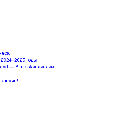
неса
а 2024–2025 годы
nland — Все о Финляндии
ворение!