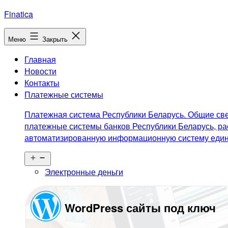
Перейти
Finatica
к
содержимому
Меню
Закрыть
Главная
Новости
Контакты
Платежные системы
Платежная система Республики Беларусь. Общие све
платежные системы банков Республики Беларусь, ра
автоматизированную информационную систему едино
Открыть
меню
Электронные деньги
WordPress сайты под ключ