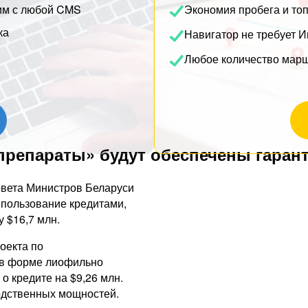
им с любой CMS
Экономия пробега и то
ка
Навигатор не требует И
Любое количество мар
репараты» будут обеспечены гаран
овета Министров Беларуси
 пользование кредитами,
$16,7 млн.
роекта по
 в форме лиофильно
о кредите на $9,26 млн.
одственных мощностей.