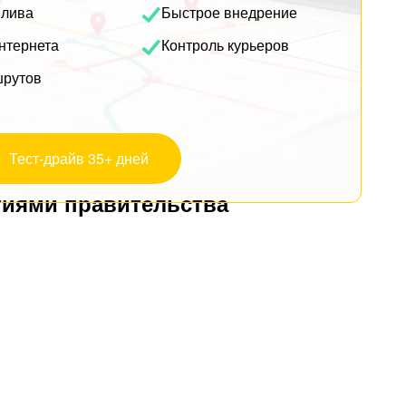
плива
Быстрое внедрение
нтернета
Контроль курьеров
шрутов
Тест-драйв 35+ дней
тиями правительства