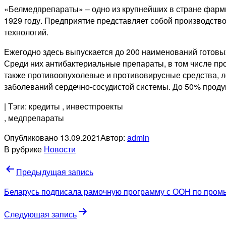
«Белмедпрепараты» – одно из крупнейших в стране фарм
1929 году. Предприятие представляет собой производство
технологий.
Ежегодно здесь выпускается до 200 наименований готов
Среди них антибактериальные препараты, в том числе пр
также противоопухолевые и противовирусные средства, л
заболеваний сердечно-сосудистой системы. До 50% проду
| Тэги: кредиты
, инвестпроекты
, медпрепараты
Опубликовано
13.09.2021
Автор:
admin
В рубрике
Новости
Навигация
Предыдущая запись
по
Беларусь подписала рамочную программу с ООН по промы
записям
Следующая запись