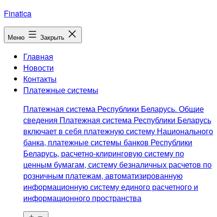
Перейти
Finatica
к
содержимому
Меню
Закрыть
Главная
Новости
Контакты
Платежные системы
Платежная система Республики Беларусь. Общие
сведения Платежная система Республики Беларусь
включает в себя платежную систему Национального
банка, платежные системы банков Республики
Беларусь, расчетно-клиринговую систему по
ценным бумагам, систему безналичных расчетов по
розничным платежам, автоматизированную
информационную систему единого расчетного и
информационного пространства
Открыть