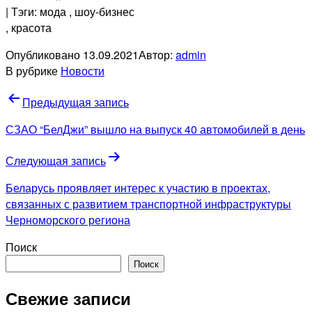
| Тэги: мода
, шоу-бизнес
, красота
Опубликовано
13.09.2021
Автор:
admin
В рубрике
Новости
Навигация
Предыдущая запись
по
СЗАО “БелДжи” вышло на выпуск 40 автомобилей в день
записям
Следующая запись
Беларусь проявляет интерес к участию в проектах,
связанных с развитием транспортной инфраструктуры
Черноморского региона
Поиск
Поиск
Свежие записи