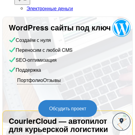
меню
Электронные деньги
WordPress сайты под ключ
Создаём с нуля
Переносим с любой CMS
SEO-оптимизация
Поддержка
Портфолио
Отзывы
Обсудить проект
CourierCloud — автопилот
для курьерской логистики