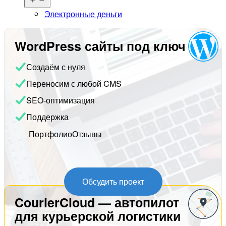
меню
Электронные деньги
WordPress сайты под ключ
Создаём с нуля
Переносим с любой CMS
SEO-оптимизация
Поддержка
Портфолио
Отзывы
Обсудить проект
CourierCloud — автопилот
для курьерской логистики