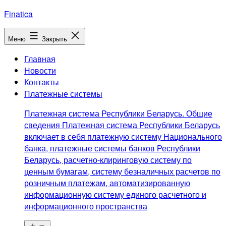
Перейти
Finatica
к
содержимому
Меню
Закрыть
Главная
Новости
Контакты
Платежные системы
Платежная система Республики Беларусь. Общие
сведения Платежная система Республики Беларусь
включает в себя платежную систему Национального
банка, платежные системы банков Республики
Беларусь, расчетно-клиринговую систему по
ценным бумагам, систему безналичных расчетов по
розничным платежам, автоматизированную
информационную систему единого расчетного и
информационного пространства
Открыть