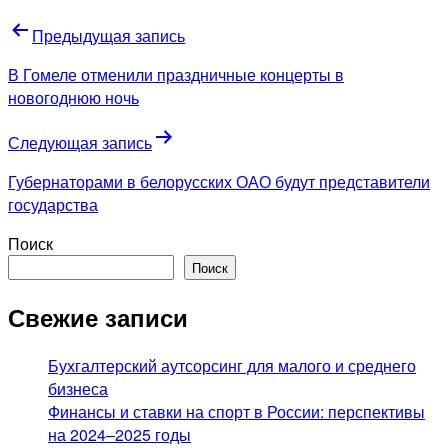
Навигация
Предыдущая запись
по
В Гомеле отменили праздничные концерты в
записям
новогоднюю ночь
Следующая запись
Губернаторами в белорусских ОАО будут представители
государства
Поиск
Поиск
Свежие записи
Бухгалтерский аутсорсинг для малого и среднего
бизнеса
Финансы и ставки на спорт в России: перспективы
на 2024–2025 годы