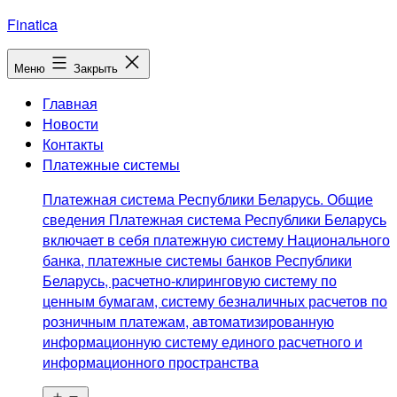
Перейти
Finatica
к
содержимому
Меню
Закрыть
Главная
Новости
Контакты
Платежные системы
Платежная система Республики Беларусь. Общие
сведения Платежная система Республики Беларусь
включает в себя платежную систему Национального
банка, платежные системы банков Республики
Беларусь, расчетно-клиринговую систему по
ценным бумагам, систему безналичных расчетов по
розничным платежам, автоматизированную
информационную систему единого расчетного и
информационного пространства
Открыть