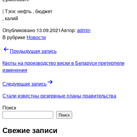
| Тэги: нефть
, бюджет
, калий
Опубликовано
13.09.2021
Автор:
admin
В рубрике
Новости
Навигация
Предыдущая запись
по
Квоты на производство виски в Беларуси претерпели
записям
изменения
Следующая запись
Стали известны резервные планы правительства
Поиск
Поиск
Свежие записи