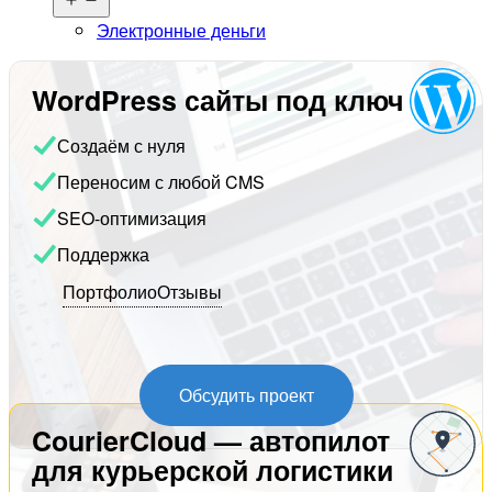
меню
Электронные деньги
WordPress сайты под ключ
Создаём с нуля
Переносим с любой CMS
SEO-оптимизация
Поддержка
Портфолио
Отзывы
Обсудить проект
CourierCloud — автопилот
для курьерской логистики