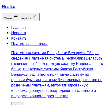
Перейти
Finatica
к
содержимому
Меню
Закрыть
Главная
Новости
Контакты
Платежные системы
Платежная система Республики Беларусь. Общие
сведения Платежная система Республики Беларусь
включает в себя платежную систему Национального
банка, платежные системы банков Республики
Беларусь, расчетно-клиринговую систему по
ценным бумагам, систему безналичных расчетов по
розничным платежам, автоматизированную
информационную систему единого расчетного и
информационного пространства
Открыть