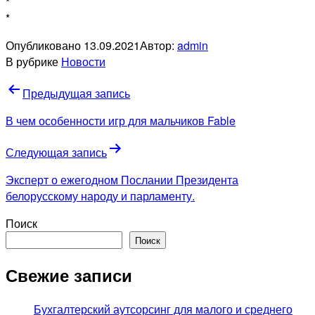
*
*
Опубликовано
13.09.2021
Автор:
admin
В рубрике
Новости
Навигация
Предыдущая запись
по
В чем особенности игр для мальчиков Fable
записям
Следующая запись
Эксперт о ежегодном Послании Президента
белорусскому народу и парламенту.
Поиск
Поиск
Свежие записи
Бухгалтерский аутсорсинг для малого и среднего