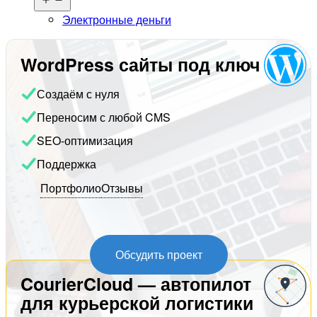
меню
Электронные деньги
WordPress сайты под ключ
Создаём с нуля
Переносим с любой CMS
SEO-оптимизация
Поддержка
Портфолио
Отзывы
Обсудить проект
CourierCloud — автопилот
для курьерской логистики