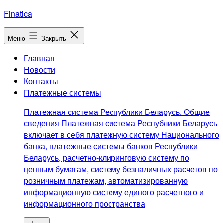
Перейти
Finatica
к
содержимому
Меню
Закрыть
Главная
Новости
Контакты
Платежные системы
Платежная система Республики Беларусь. Общие
сведения Платежная система Республики Беларусь
включает в себя платежную систему Национального
банка, платежные системы банков Республики
Беларусь, расчетно-клиринговую систему по
ценным бумагам, систему безналичных расчетов по
розничным платежам, автоматизированную
информационную систему единого расчетного и
информационного пространства
Открыть