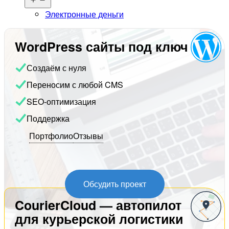
меню
Электронные деньги
WordPress сайты под ключ
Создаём с нуля
Переносим с любой CMS
SEO-оптимизация
Поддержка
Портфолио
Отзывы
Обсудить проект
CourierCloud — автопилот
для курьерской логистики