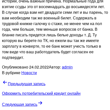
истории, очень важный причина. Нормальные года для
взятие ссуды это от восемнадцать до восьмидесяти лет.
В случае когда вам нет двадцати семи лет и вы парень, то
вам необходим так же военный билет. Содержать в
трудовой книжке галочку о стаже, не менее чем на пол
года, чем больше, тем меньше вопросов от банка. В
бланке писать придется лишь белые доходы т. Д. Ту
которую вы берете по ТК, но ежели вы так же имеете
зарплату в конверте, то ее банк может учесть только в
том виде что ваш работодатель будет согласен ее
подтвердит.
Опубликовано
24.02.2022
Автор:
admin
В рубрике
Новости
Навигация
Предыдущая запись
по
Оформить потребительский кредит онлайн
записям
Следующая запись