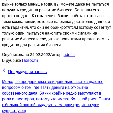
рынке только меньше года, вы можете даже не пытаться
получить кредит на развитие бизнеса. Банк вам его
просто не даст. К сожалению банки, работают только с
теми компаниями, которые на рынке достаточно давно, и
есть гарантия, что они не обанкротятся.Поэтому совет тут
только один, пытаться накопить своими силами на
развитие бизнеса и следить за новинками предлагаемых
кредитов для развития бизнеса.
Опубликовано
24.02.2022
Автор:
admin
В рубрике
Новости
Навигация
Предыдущая запись
по
Молодые предприниматели довольно часто задаются
записям
вопросом о том, где взять деньги на открытие
собственного дела. Банки крайне редко выступают в
роли инвесторов, потому что имеют большой риск. Банки
с большей охотой выдадут заемщику кредит на уже
существующ