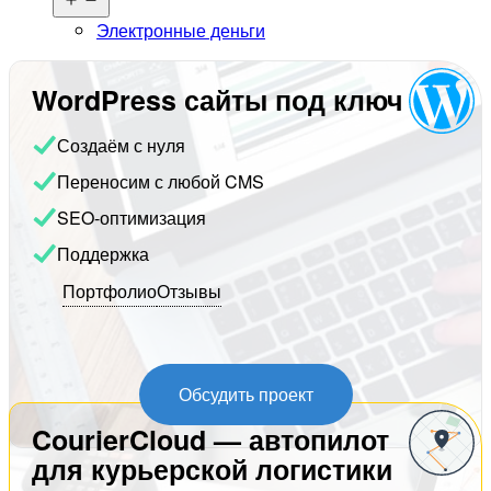
меню
Электронные деньги
WordPress сайты под ключ
Создаём с нуля
Переносим с любой CMS
SEO-оптимизация
Поддержка
Портфолио
Отзывы
Обсудить проект
CourierCloud — автопилот
для курьерской логистики