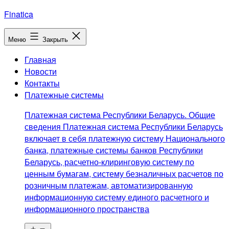
Перейти
Finatica
к
содержимому
Меню
Закрыть
Главная
Новости
Контакты
Платежные системы
Платежная система Республики Беларусь. Общие
сведения Платежная система Республики Беларусь
включает в себя платежную систему Национального
банка, платежные системы банков Республики
Беларусь, расчетно-клиринговую систему по
ценным бумагам, систему безналичных расчетов по
розничным платежам, автоматизированную
информационную систему единого расчетного и
информационного пространства
Открыть