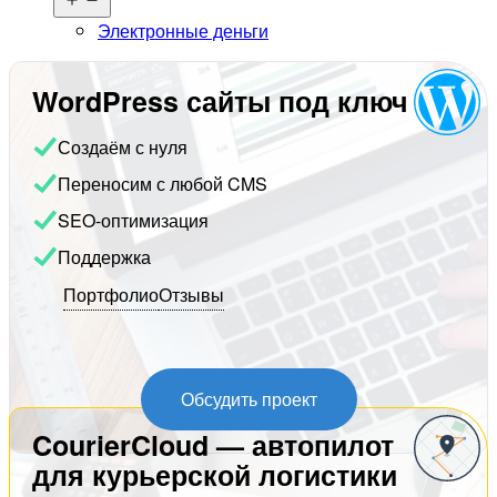
меню
Электронные деньги
WordPress сайты под ключ
Создаём с нуля
Переносим с любой CMS
SEO-оптимизация
Поддержка
Портфолио
Отзывы
Обсудить проект
CourierCloud — автопилот
для курьерской логистики