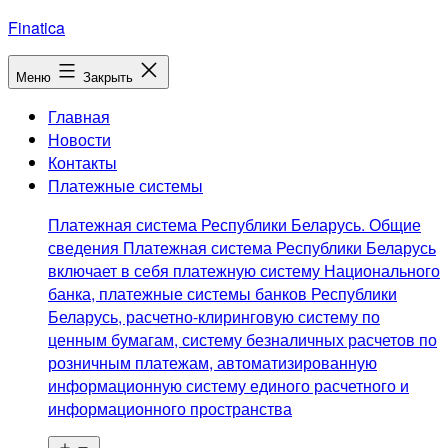
Перейти
Finatica
к
содержимому
Меню
Закрыть
Главная
Новости
Контакты
Платежные системы
Платежная система Республики Беларусь. Общие
сведения Платежная система Республики Беларусь
включает в себя платежную систему Национального
банка, платежные системы банков Республики
Беларусь, расчетно-клиринговую систему по
ценным бумагам, систему безналичных расчетов по
розничным платежам, автоматизированную
информационную систему единого расчетного и
информационного пространства
Открыть