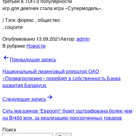
третьей в ТОП-3 популярности
игр для девочек стала игра «Супермодель».
| Тэги: форекс
, общество
, соцсети
Опубликовано
13.09.2021
Автор:
admin
В рубрике
Новости
Навигация
Предыдущая запись
по
Национальный лизинговый оператор ОАО
записям
«Промагролизинг» перейдет в собственность Банка
развития Беларуси.
Следующая запись
Сеть магазинов “Евроопт” будет оштрафована более чем
на Br450 млн. за реализацию просроченных товаров
Поиск