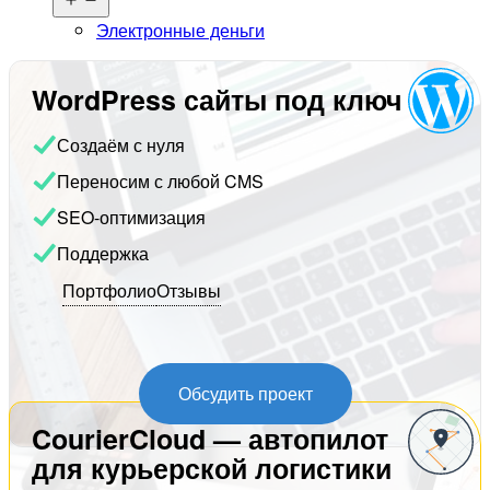
меню
Электронные деньги
WordPress сайты под ключ
Создаём с нуля
Переносим с любой CMS
SEO-оптимизация
Поддержка
Портфолио
Отзывы
Обсудить проект
CourierCloud — автопилот
для курьерской логистики