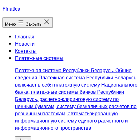
Перейти
Finatica
к
содержимому
Меню
Закрыть
Главная
Новости
Контакты
Платежные системы
Платежная система Республики Беларусь. Общие
сведения Платежная система Республики Беларусь
включает в себя платежную систему Национального
банка, платежные системы банков Республики
Беларусь, расчетно-клиринговую систему по
ценным бумагам, систему безналичных расчетов по
розничным платежам, автоматизированную
информационную систему единого расчетного и
информационного пространства
Открыть