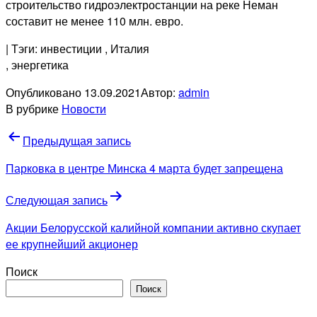
строительство гидроэлектростанции на реке Неман
составит не менее 110 млн. евро.
| Тэги: инвестиции
, Италия
, энергетика
Опубликовано
13.09.2021
Автор:
admin
В рубрике
Новости
Навигация
Предыдущая запись
по
Парковка в центре Минска 4 марта будет запрещена
записям
Следующая запись
Акции Белорусской калийной компании активно скупает
ее крупнейший акционер
Поиск
Поиск