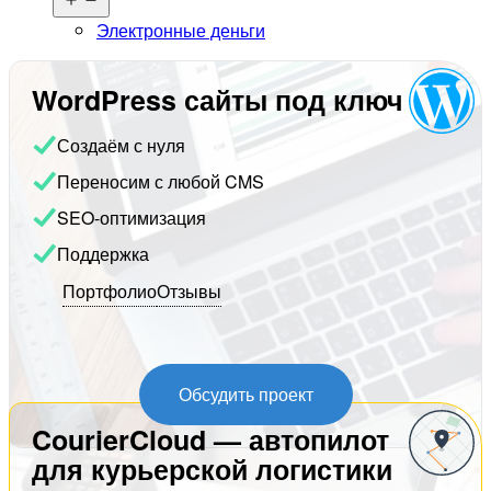
меню
Электронные деньги
WordPress сайты под ключ
Создаём с нуля
Переносим с любой CMS
SEO-оптимизация
Поддержка
Портфолио
Отзывы
Обсудить проект
CourierCloud — автопилот
для курьерской логистики