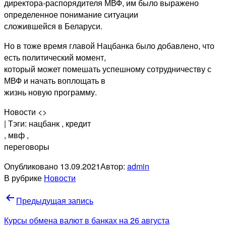
директора-распорядителя МВФ, им было выражено
определенное понимание ситуации
сложившейся в Беларуси.
Но в тоже время главой Нацбанка было добавлено, что
есть политический момент,
который может помешать успешному сотрудничеству с
МВФ и начать воплощать в
жизнь новую программу.
Новости <>
| Тэги: нацбанк
, кредит
, мвф
,
переговоры
Опубликовано
13.09.2021
Автор:
admin
В рубрике
Новости
Навигация
Предыдущая запись
по
Курсы обмена валют в банках на 26 августа