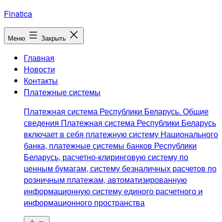
Перейти
Finatica
к
содержимому
Меню
Закрыть
Главная
Новости
Контакты
Платежные системы
Платежная система Республики Беларусь. Общие
сведения Платежная система Республики Беларусь
включает в себя платежную систему Национального
банка, платежные системы банков Республики
Беларусь, расчетно-клиринговую систему по
ценным бумагам, систему безналичных расчетов по
розничным платежам, автоматизированную
информационную систему единого расчетного и
информационного пространства
Открыть