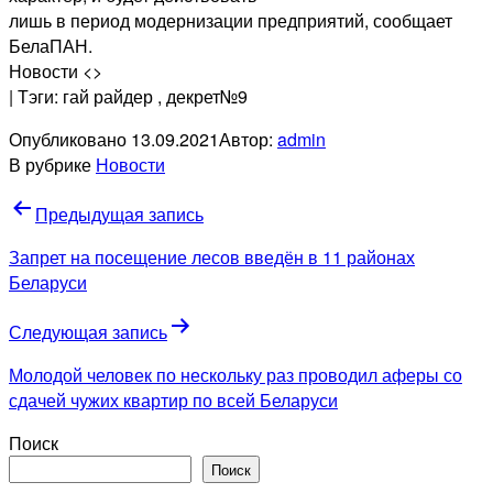
лишь в период модернизации предприятий, сообщает
БелаПАН.
Новости <>
| Тэги: гай райдер
, декрет№9
Опубликовано
13.09.2021
Автор:
admin
В рубрике
Новости
Навигация
Предыдущая запись
по
Запрет на посещение лесов введён в 11 районах
записям
Беларуси
Следующая запись
Молодой человек по нескольку раз проводил аферы со
сдачей чужих квартир по всей Беларуси
Поиск
Поиск