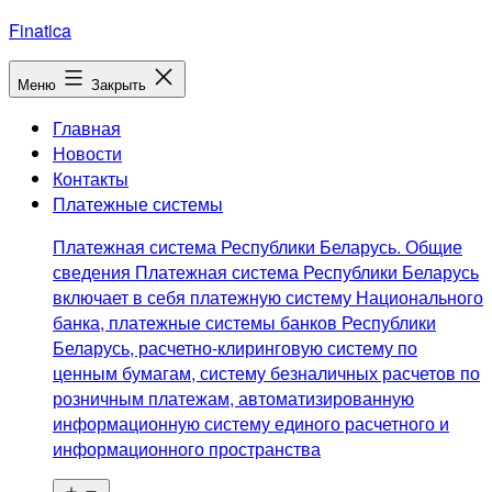
Перейти
Finatica
к
содержимому
Меню
Закрыть
Главная
Новости
Контакты
Платежные системы
Платежная система Республики Беларусь. Общие
сведения Платежная система Республики Беларусь
включает в себя платежную систему Национального
банка, платежные системы банков Республики
Беларусь, расчетно-клиринговую систему по
ценным бумагам, систему безналичных расчетов по
розничным платежам, автоматизированную
информационную систему единого расчетного и
информационного пространства
Открыть