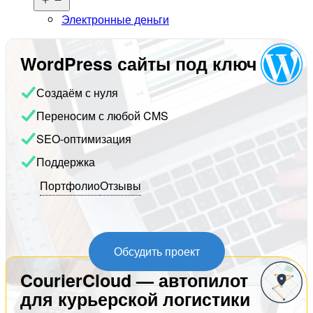
меню
Электронные деньги
WordPress сайты под ключ
Создаём с нуля
Переносим с любой CMS
SEO-оптимизация
Поддержка
Портфолио
Отзывы
Обсудить проект
CourierCloud — автопилот
для курьерской логистики