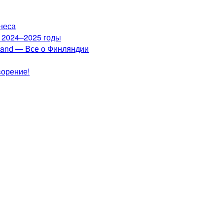
неса
а 2024–2025 годы
nland — Все о Финляндии
ворение!