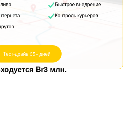
плива
Быстрое внедрение
нтернета
Контроль курьеров
шрутов
Тест-драйв 35+ дней
ходуется Br3 млн.