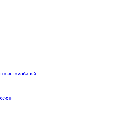
ятки автомобилей
оссиян