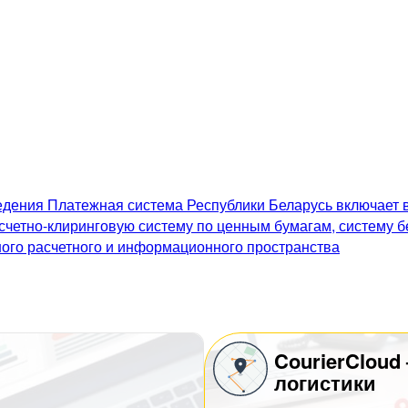
дения Платежная система Республики Беларусь включает в
счетно-клиринговую систему по ценным бумагам, систему 
го расчетного и информационного пространства
CourierCloud
логистики