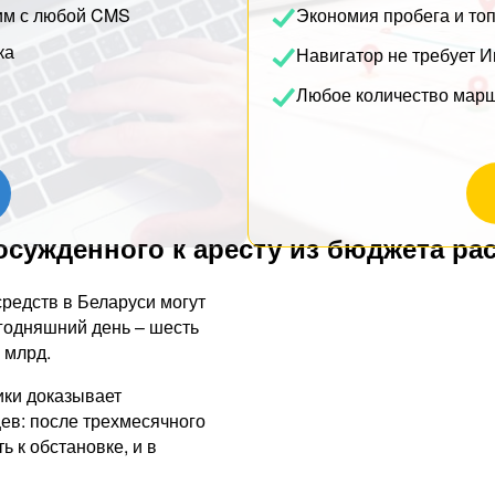
им с любой CMS
Экономия пробега и то
ка
Навигатор не требует И
Любое количество мар
сужденного к аресту из бюджета рас
редств в Беларуси могут
егодняшний день – шесть
 млрд.
ики доказывает
ев: после трехмесячного
 к обстановке, и в