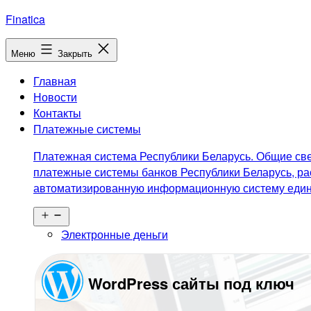
Перейти
Finatica
к
содержимому
Меню
Закрыть
Главная
Новости
Контакты
Платежные системы
Платежная система Республики Беларусь. Общие све
платежные системы банков Республики Беларусь, ра
автоматизированную информационную систему едино
Открыть
меню
Электронные деньги
WordPress сайты под ключ