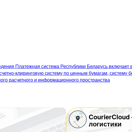
дения Платежная система Республики Беларусь включает в
счетно-клиринговую систему по ценным бумагам, систему 
го расчетного и информационного пространства
CourierCloud
логистики