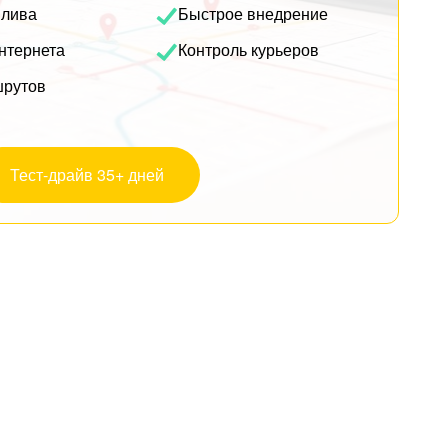
плива
Быстрое внедрение
нтернета
Контроль курьеров
шрутов
Тест-драйв 35+ дней