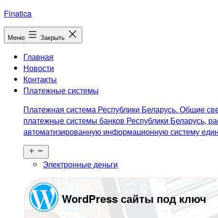
Перейти
Finatica
к
содержимому
Меню
Закрыть
Главная
Новости
Контакты
Платежные системы
Платежная система Республики Беларусь. Общие све
платежные системы банков Республики Беларусь, ра
автоматизированную информационную систему едино
Открыть
меню
Электронные деньги
WordPress сайты под ключ