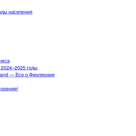
оды населения
неса
а 2024–2025 годы
nland — Все о Финляндии
ворение!