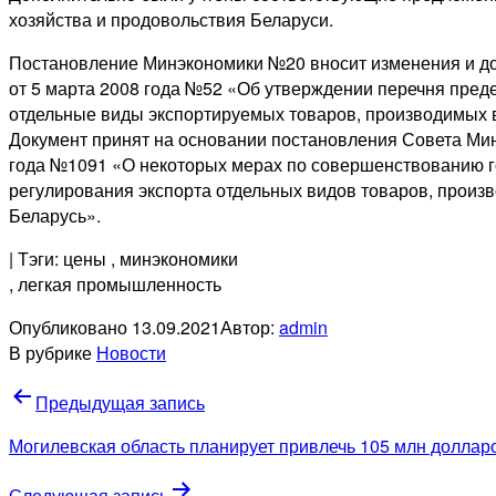
хозяйства и продовольствия Беларуси.
Постановление Минэкономики №20 вносит изменения и д
от 5 марта 2008 года №52 «Об утверждении перечня пре
отдельные виды экспортируемых товаров, производимых в
Документ принят на основании постановления Совета Мин
года №1091 «О некоторых мерах по совершенствованию г
регулирования экспорта отдельных видов товаров, произ
Беларусь».
| Тэги: цены
, минэкономики
, легкая промышленность
Опубликовано
13.09.2021
Автор:
admin
В рубрике
Новости
Навигация
Предыдущая запись
по
Могилевская область планирует привлечь 105 млн долла
записям
Следующая запись