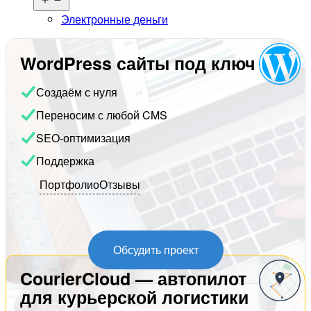
меню
Электронные деньги
WordPress сайты под ключ
Создаём с нуля
Переносим с любой CMS
SEO-оптимизация
Поддержка
Портфолио
Отзывы
Обсудить проект
CourierCloud — автопилот
для курьерской логистики