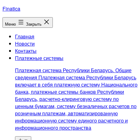
Перейти
Finatica
к
содержимому
Меню
Закрыть
Главная
Новости
Контакты
Платежные системы
Платежная система Республики Беларусь. Общие
сведения Платежная система Республики Беларусь
включает в себя платежную систему Национального
банка, платежные системы банков Республики
Беларусь, расчетно-клиринговую систему по
ценным бумагам, систему безналичных расчетов по
розничным платежам, автоматизированную
информационную систему единого расчетного и
информационного пространства
Открыть