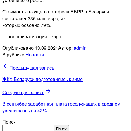
устойчивого роста.
Стоимость текущего портфеля ЕБРР в Беларуси
составляет 336 млн. евро, из
которых освоено 79%.
| Тэги: приватизация
, ебрр
Опубликовано
13.09.2021
Автор:
admin
В рубрике
Новости
Навигация
Предыдущая запись
по
ЖКХ Беларуси подготовились к зиме
записям
Следующая запись
В сентябре заработная плата госслужащих в среднем
увеличилась на 43%
Поиск
Поиск