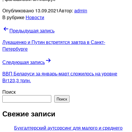
Опубликовано
13.09.2021
Автор:
admin
В рубрике
Новости
Навигация
Предыдущая запись
по
Лукашенко и Путин встретятся завтра в Санкт-
записям
Петербурге
Следующая запись
ВВП Беларуси за январь-март сложилось на уровне
Br123,3 трлн.
Поиск
Поиск
Свежие записи
Бухгалтерский аутсорсинг для малого и среднего