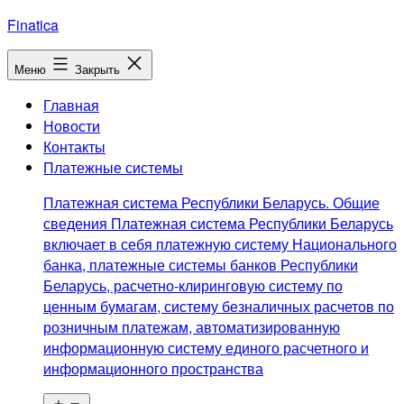
Перейти
Finatica
к
содержимому
Меню
Закрыть
Главная
Новости
Контакты
Платежные системы
Платежная система Республики Беларусь. Общие
сведения Платежная система Республики Беларусь
включает в себя платежную систему Национального
банка, платежные системы банков Республики
Беларусь, расчетно-клиринговую систему по
ценным бумагам, систему безналичных расчетов по
розничным платежам, автоматизированную
информационную систему единого расчетного и
информационного пространства
Открыть