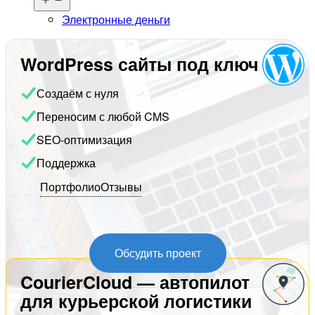
меню
Электронные деньги
WordPress сайты под ключ
Создаём с нуля
Переносим с любой CMS
SEO-оптимизация
Поддержка
Портфолио
Отзывы
Обсудить проект
CourierCloud — автопилот
для курьерской логистики