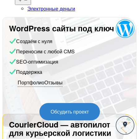
меню
Электронные деньги
WordPress сайты под ключ
Создаём с нуля
Переносим с любой CMS
SEO-оптимизация
Поддержка
Портфолио
Отзывы
Обсудить проект
CourierCloud — автопилот
для курьерской логистики