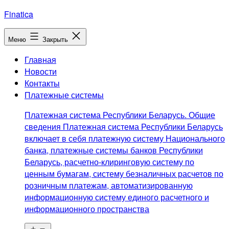
Перейти
Finatica
к
содержимому
Меню
Закрыть
Главная
Новости
Контакты
Платежные системы
Платежная система Республики Беларусь. Общие
сведения Платежная система Республики Беларусь
включает в себя платежную систему Национального
банка, платежные системы банков Республики
Беларусь, расчетно-клиринговую систему по
ценным бумагам, систему безналичных расчетов по
розничным платежам, автоматизированную
информационную систему единого расчетного и
информационного пространства
Открыть