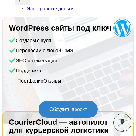
меню
Электронные деньги
WordPress сайты под ключ
Создаём с нуля
Переносим с любой CMS
SEO-оптимизация
Поддержка
Портфолио
Отзывы
Обсудить проект
CourierCloud — автопилот
для курьерской логистики