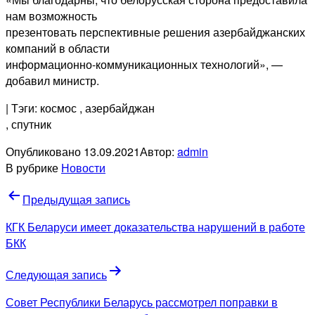
нам возможность
презентовать перспективные решения азербайджанских
компаний в области
информационно-коммуникационных технологий», —
добавил министр.
| Тэги: космос
, азербайджан
, спутник
Опубликовано
13.09.2021
Автор:
admin
В рубрике
Новости
Навигация
Предыдущая запись
по
КГК Беларуси имеет доказательства нарушений в работе
записям
БКК
Следующая запись
Совет Республики Беларусь рассмотрел поправки в