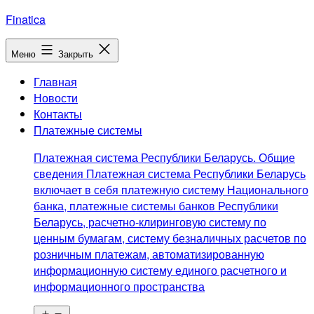
Перейти
Finatica
к
содержимому
Меню
Закрыть
Главная
Новости
Контакты
Платежные системы
Платежная система Республики Беларусь. Общие
сведения Платежная система Республики Беларусь
включает в себя платежную систему Национального
банка, платежные системы банков Республики
Беларусь, расчетно-клиринговую систему по
ценным бумагам, систему безналичных расчетов по
розничным платежам, автоматизированную
информационную систему единого расчетного и
информационного пространства
Открыть