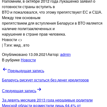
Напомним, в октябре 2012 года Лукашенко заявил о
готовности страны вступить в
ВТО и пожаловался, что этому препятствуют ЕС и США.
Между тем основным
препятствием для вступления Беларуси в ВТО является
наличие политзаключенных и
нарушение в стране прав человека.
Новости <>
| Тэги: мид
, вто
Опубликовано
13.09.2021
Автор:
admin
В рубрике
Новости
Навигация
Предыдущая запись
по
Беларусь рискует остаться без денег кредиторов
записям
Следующая запись
За девять месяцев 2013 года нерадивые родители
Минской области возместили лишь 64,4% от