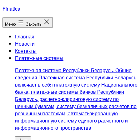
Перейти
Finatica
к
содержимому
Меню
Закрыть
Главная
Новости
Контакты
Платежные системы
Платежная система Республики Беларусь. Общие
сведения Платежная система Республики Беларусь
включает в себя платежную систему Национального
банка, платежные системы банков Республики
Беларусь, расчетно-клиринговую систему по
ценным бумагам, систему безналичных расчетов по
розничным платежам, автоматизированную
информационную систему единого расчетного и
информационного пространства
Открыть