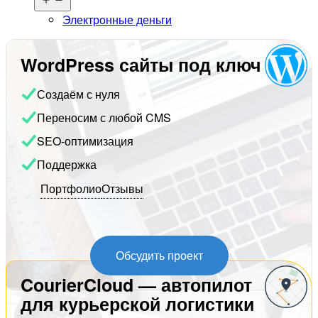
меню
Электронные деньги
WordPress сайты под ключ
Создаём с нуля
Переносим с любой CMS
SEO-оптимизация
Поддержка
Портфолио
Отзывы
Обсудить проект
CourierCloud — автопилот
для курьерской логистики