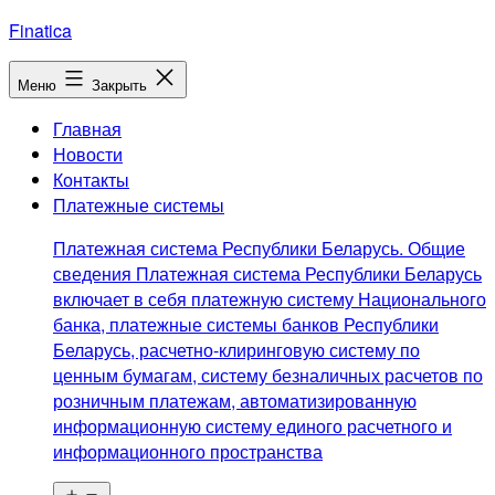
Перейти
Finatica
к
содержимому
Меню
Закрыть
Главная
Новости
Контакты
Платежные системы
Платежная система Республики Беларусь. Общие
сведения Платежная система Республики Беларусь
включает в себя платежную систему Национального
банка, платежные системы банков Республики
Беларусь, расчетно-клиринговую систему по
ценным бумагам, систему безналичных расчетов по
розничным платежам, автоматизированную
информационную систему единого расчетного и
информационного пространства
Открыть