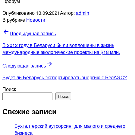
, форум
Опубликовано
13.09.2021
Автор:
admin
В рубрике
Новости
Навигация
Предыдущая запись
по
В 2012 году в Беларуси были воплощены в жизнь
записям
международные экологические проекты на $18 млн.
Следующая запись
Будет ли Беларусь экспортировать энергию с БелАЭС?
Поиск
Поиск
Свежие записи
Бухгалтерский аутсорсинг для малого и среднего
бизнеса