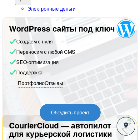
меню
Электронные деньги
WordPress сайты под ключ
Создаём с нуля
Переносим с любой CMS
SEO-оптимизация
Поддержка
Портфолио
Отзывы
Обсудить проект
CourierCloud — автопилот
для курьерской логистики