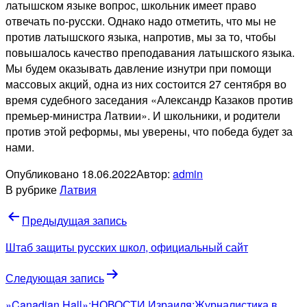
латышском языке вопрос, школьник имеет право
отвечать по-русски. Однако надо отметить, что мы не
против латышского языка, напротив, мы за то, чтобы
повышалось качество преподавания латышского языка.
Мы будем оказывать давление изнутри при помощи
массовых акций, одна из них состоится 27 сентября во
время судебного заседания «Александр Казаков против
премьер-министра Латвии». И школьники, и родители
против этой реформы, мы уверены, что победа будет за
нами.
Опубликовано
18.06.2022
Автор:
admin
В рубрике
Латвия
Навигация
Предыдущая запись
по
Штаб защиты русских школ, официальный сайт
записям
Следующая запись
»Canadian Hall»:НОВОСТИ Израиля:Журналистика в