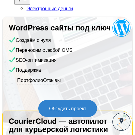
меню
Электронные деньги
WordPress сайты под ключ
Создаём с нуля
Переносим с любой CMS
SEO-оптимизация
Поддержка
Портфолио
Отзывы
Обсудить проект
CourierCloud — автопилот
для курьерской логистики