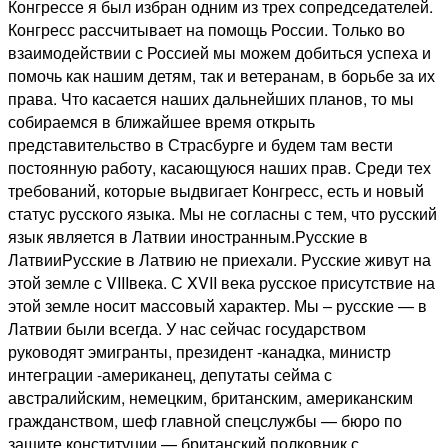
Конгрессе я был избран одним из трех сопредседателей.
Конгресс рассчитывает на помощь России. Только во
взаимодействии с Россией мы можем добиться успеха и
помочь как нашим детям, так и ветеранам, в борьбе за их
права. Что касается наших дальнейших планов, то мы
собираемся в ближайшее время открыть
представительство в Страсбурге и будем там вести
постоянную работу, касающуюся наших прав. Среди тех
требований, которые выдвигает Конгресс, есть и новый
статус русского языка. Мы не согласны с тем, что русский
язык является в Латвии иностранным.Русские в
ЛатвииРусские в Латвию не приехали. Русские живут на
этой земле с VIIIвека. С XVII века русское присутствие на
этой земле носит массовый характер. Мы – русские — в
Латвии были всегда. У нас сейчас государством
руководят эмигранты, президент -канадка, министр
интеграции -американец, депутаты сейма с
австралийским, немецким, британским, американским
гражданством, шеф главной спецслужбы — бюро по
защите конституции — британский полковник с