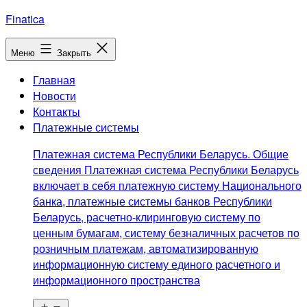
Перейти
Finatica
к
содержимому
Меню
Закрыть
Главная
Новости
Контакты
Платежные системы
Платежная система Республики Беларусь. Общие
сведения Платежная система Республики Беларусь
включает в себя платежную систему Национального
банка, платежные системы банков Республики
Беларусь, расчетно-клиринговую систему по
ценным бумагам, систему безналичных расчетов по
розничным платежам, автоматизированную
информационную систему единого расчетного и
информационного пространства
Открыть