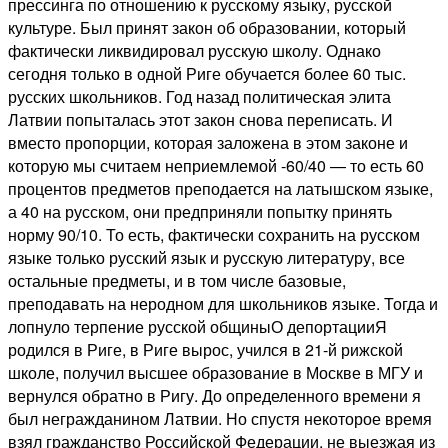
прессинга по отношению к русскому языку, русской
культуре. Был принят закон об образовании, который
фактически ликвидировал русскую школу. Однако
сегодня только в одной Риге обучается более 60 тыс.
русских школьников. Год назад политическая элита
Латвии попыталась этот закон снова переписать. И
вместо пропорции, которая заложена в этом законе и
которую мы считаем неприемлемой -60/40 — то есть 60
процентов предметов преподается на латышском языке,
а 40 на русском, они предприняли попытку принять
норму 90/10. То есть, фактически сохранить на русском
языке только русский язык и русскую литературу, все
остальные предметы, и в том числе базовые,
преподавать на неродном для школьников языке. Тогда и
лопнуло терпение русской общиныО депортацииЯ
родился в Риге, в Риге вырос, учился в 21-й рижской
школе, получил высшее образование в Москве в МГУ и
вернулся обратно в Ригу. До определенного времени я
был негражданином Латвии. Но спустя некоторое время
взял гражданство Российской Федерации, не выезжая из