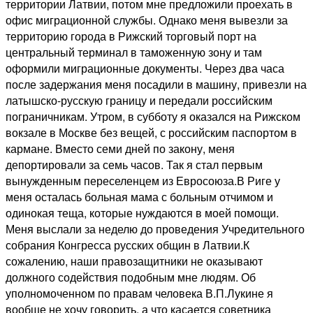
территории Латвии, потом мне предложили проехать в
офис миграционной службы. Однако меня вывезли за
территорию города в Рижский торговый порт на
центральный терминал в таможенную зону и там
оформили миграционные документы. Через два часа
после задержания меня посадили в машину, привезли на
латышско-русскую границу и передали российским
пограничникам. Утром, в субботу я оказался на Рижском
вокзале в Москве без вещей, с российским паспортом в
кармане. Вместо семи дней по закону, меня
депортировали за семь часов. Так я стал первым
вынужденным переселенцем из Евросоюза.В Риге у
меня осталась больная мама с больным отчимом и
одинокая теща, которые нуждаются в моей помощи.
Меня выслали за неделю до проведения Учредительного
собрания Конгресса русских общин в Латвии.К
сожалению, наши правозащитники не оказывают
должного содействия подобным мне людям. Об
уполномоченном по правам человека В.П.Лукине я
вообще не хочу говорить, а что касается советника