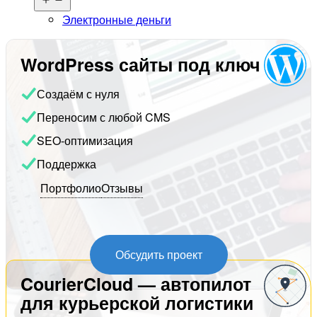
меню
Электронные деньги
WordPress сайты под ключ
Создаём с нуля
Переносим с любой CMS
SEO-оптимизация
Поддержка
Портфолио
Отзывы
Обсудить проект
CourierCloud — автопилот
для курьерской логистики