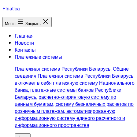
Перейти
Finatica
к
содержимому
Меню
Закрыть
Главная
Новости
Контакты
Платежные системы
Платежная система Республики Беларусь. Общие
сведения Платежная система Республики Беларусь
включает в себя платежную систему Национального
банка, платежные системы банков Республики
Беларусь, расчетно-клиринговую систему по
ценным бумагам, систему безналичных расчетов по
розничным платежам, автоматизированную
информационную систему единого расчетного и
информационного пространства
Открыть