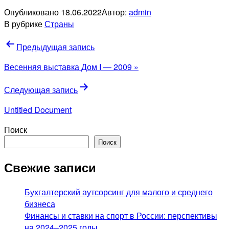
Опубликовано
18.06.2022
Автор:
admin
В рубрике
Страны
Навигация
Предыдущая запись
по
Весенняя выставка Дом I — 2009 »
записям
Следующая запись
Untitled Document
Поиск
Поиск
Свежие записи
Бухгалтерский аутсорсинг для малого и среднего
бизнеса
Финансы и ставки на спорт в России: перспективы
на 2024–2025 годы