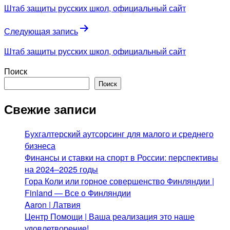
по
Штаб защиты русских школ, официальный сайт
записям
Следующая запись
Штаб защиты русских школ, официальный сайт
Поиск
Поиск
Свежие записи
Бухгалтерский аутсорсинг для малого и среднего
бизнеса
Финансы и ставки на спорт в России: перспективы
на 2024–2025 годы
Гора Коли или горное совершенство Финляндии |
Finland — Все о Финляндии
Aaron | Латвия
Центр Помощи | Ваша реализация это наше
удовлетворение!