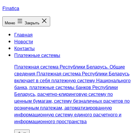
Перейти
Finatica
к
содержимому
Меню
Закрыть
Главная
Новости
Контакты
Платежные системы
Платежная система Республики Беларусь. Общие
сведения Платежная система Республики Беларусь
включает в себя платежную систему Национального
банка, платежные системы банков Республики
Беларусь, расчетно-клиринговую систему по
ценным бумагам, систему безналичных расчетов по
розничным платежам, автоматизированную
информационную систему единого расчетного и
информационного пространства
Открыть