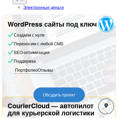
меню
Электронные деньги
WordPress сайты под ключ
Создаём с нуля
Переносим с любой CMS
SEO-оптимизация
Поддержка
Портфолио
Отзывы
Обсудить проект
CourierCloud — автопилот
для курьерской логистики