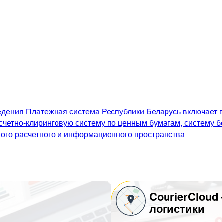
дения Платежная система Республики Беларусь включает в
счетно-клиринговую систему по ценным бумагам, систему 
го расчетного и информационного пространства
CourierCloud
логистики