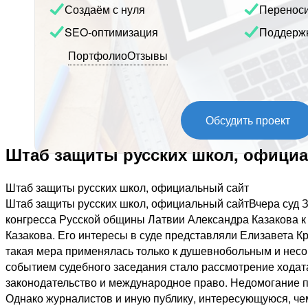
Создаём с нуля
Перенос
SEO-оптимизация
Поддерж
Портфолио
Отзывы
Обсудить проект
Штаб защиты русских школ, офици
Штаб защиты русских школ, официальный сайт
Штаб защиты русских школ, официальный сайтВчера суд З
конгресса Русской общины Латвии Александра Казакова к
Казакова. Его интересы в суде представляли Елизавета К
такая мера применялась только к душевнобольным и нес
событием судебного заседания стало рассмотрение ходата
законодательство и международное право. Недомогание 
Однако журналистов и иную публику, интересующуюся, чем