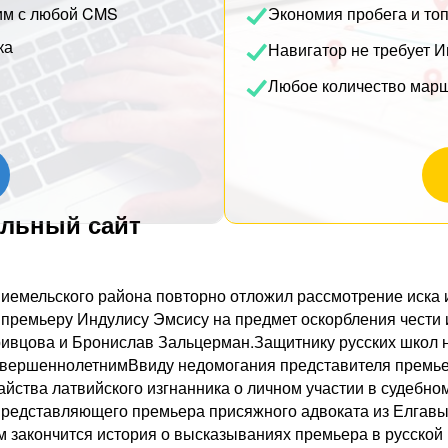
им с любой CMS
Экономия пробега и то
ка
Навигатор не требует И
Любое количество мар
альный сайт
иемельского района повторно отложил рассмотрение иска 
 премьеру Индулису Эмсису на предмет оскорбления чести 
ривцова и Бронислав Зальцерман.Защитнику русских школ н
овершеннолетнимВвиду недомогания представителя премье
йства латвийского изгнанника о личном участии в судебном
представляющего премьера присяжного адвоката из Елгавы
 закончится история о высказываниях премьера в русской