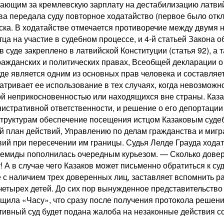
ающим за кремлевскую зарплату на дестабилизацию латвий
 передала суду повторное ходатайство (первое было откл
ска. В ходатайстве отмечается противоречие между двумя н
ца на участие в судебном процессе, и 4-й статьей Закона
в суде закреплено в латвийской Конституции (статья 92),
ажданских и политических правах, Всеобщей декларации о 
уде является одним из основных прав человека и составляе
атривает ее использование в тех случаях, когда невозмож
й неприкосновенностью или находящихся вне страны. Каза
истративной ответственности, и решение о его депортации
труктурам обеспечение посещения истцом Казаковым судебн
й план действий, Управлению по делам гражданства и мигр
ий при пересечении им границы. Судья Лелде Грауда ходата
Фемиды пополнилась очередным курьезом. — Сколько довер
! А в случае чего Казаков может письменно обратиться к су
с наличием трех доверенных лиц, заставляет вспомнить ра
етырех детей. До сих пор вынужденное представительство
щила «Часу», что сразу после получения протокола решени
тивный суд будет подана жалоба на незаконные действия 