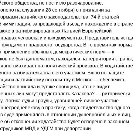
ского общества, не постигло разочарование.
онено на слушании 28 сентября) о признании за
ормами латвийского законодательства: 74-й статьей
 об иммиграции, запрещающей въезд и нахождение в стране
 а также в ратифицированных Латвией Европейской
правах человека и иных документах. Представитель истца
т фундамент правового государства. В то время как норма
но применение обычных демократических норм — к
ков не был дипломатом, находился на территории страны,
 явно смахивает на политический произвол. В ходатайстве
ого разбирательства с его участием. Бюро по защите
ации и латвийскому посольству в Москве — обеспечить
йство приняла и тут же сообщила, что не видит
енных лиц могут представлять Казакова? — риторически
ду. Логика судьи Грауды, уравнявшей личное участие
ннесредневековую практику, когда свидетельство одного
 в суде применялось в отношении душевнобольных и лиц,
е об отклонении ходатайства будет оспорено в законном
сотрудников МВД и УДГМ при депортации