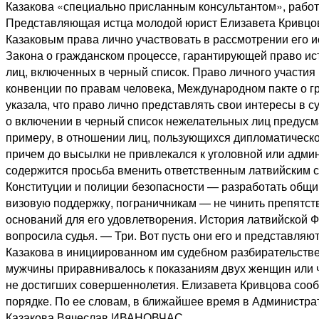
Казакова «специально присланным консультантом», работ
Представляющая истца молодой юрист Елизавета Кривцова
Казаковым права лично участвовать в рассмотрении его и
Закона о гражданском процессе, гарантирующей право ист
лиц, включенных в черный список. Право личного участия 
конвенции по правам человека, Международном пакте о гр
указала, что право лично представлять свои интересы в с
о включении в черный список нежелательных лиц предусм
примеру, в отношении лиц, пользующихся дипломатическо
причем до высылки не привлекался к уголовной или админ
содержится просьба вменить ответственным латвийским с
Конституции и полиции безопасности — разработать общи
визовую поддержку, пограничникам — не чинить препятств
оснований для его удовлетворения. История латвийской 
вопросила судья. — Три. Вот пусть они его и представляют
Казакова в инициированном им судебном разбирательстве 
мужчины приравнивалось к показаниям двух женщин или ч
не достигших совершеннолетия. Елизавета Кривцова сооб
порядке. По ее словам, в ближайшее время в Администра
Казакова.Вячеслав ИВАНОВЧАС