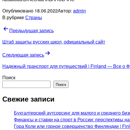
Опубликовано
18.06.2022
Автор:
admin
В рубрике
Страны
Навигация
Предыдущая запись
по
Штаб защиты русских школ, официальный сайт
записям
Следующая запись
Надежный транспорт для путешествий | Finland — Все о 
Поиск
Поиск
Свежие записи
Бухгалтерский аутсорсинг для малого и среднего биз
Финансы и ставки на спорт в России: перспективы н
Гора Коли или горное совершенство Финляндии | Fi