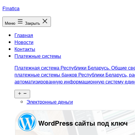
Перейти
Finatica
к
содержимому
Меню
Закрыть
Главная
Новости
Контакты
Платежные системы
Платежная система Республики Беларусь. Общие све
платежные системы банков Республики Беларусь, ра
автоматизированную информационную систему едино
Открыть
меню
Электронные деньги
WordPress сайты под ключ