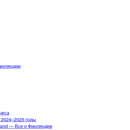
Финляндии
неса
а 2024–2025 годы
nland — Все о Финляндии