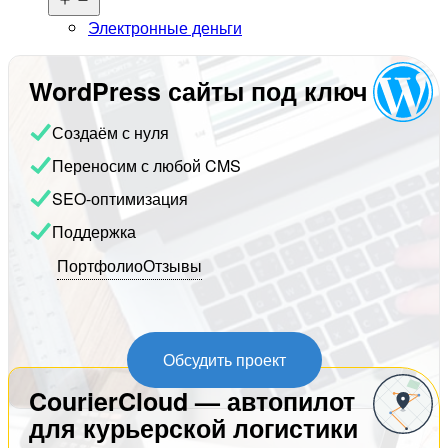
меню
Электронные деньги
WordPress сайты под ключ
Создаём с нуля
Переносим с любой CMS
SEO-оптимизация
Поддержка
Портфолио
Отзывы
Обсудить проект
CourierCloud — автопилот
для курьерской логистики