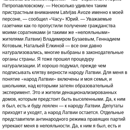
Петропавловскому. — Несколько удивлен таким
пристрастным вниманием Latvijas Avоze именно к моей
персоне, — сообщил «Часу» Юрий. — Уважаемые
газетчики как-то пропустили получение гражданства
моими соратниками (и такими же «нелояльными»
жителями Латвии) Владимиром Бузаевым, Геннадием
Котовым, Натальей Елкиной — все они давно
натурализовались, многие выбраны в законодательные
органы страны. Я тоже прошел процедуру
натурализации. И хорошо подумал, прежде чем
подписывать клятву верности народу Латвии. Для меня в
понятие «народ Латвии» включены и моя семья, и
школьники, над которыми затеян образовательный
эксперимент. Это и жители денационализированных
домов, которым предстоит быть выселенными. Да, к ним
я был, есть и буду лоялен — к народу Латвии. Депутаты
приходят и уходят, а народ Латвии остается. Отдельные
представители антинародного режима правящих партий
упрекают меня в нелояльности. Да, к ним я был, есть и