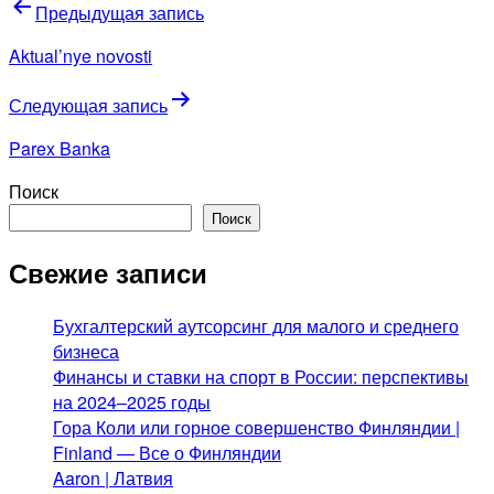
Навигация
Предыдущая запись
по
Aktual’nye novosti
записям
Следующая запись
Parex Banka
Поиск
Поиск
Свежие записи
Бухгалтерский аутсорсинг для малого и среднего
бизнеса
Финансы и ставки на спорт в России: перспективы
на 2024–2025 годы
Гора Коли или горное совершенство Финляндии |
Finland — Все о Финляндии
Aaron | Латвия