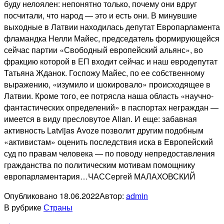
буду нелоялен: непонятно только, почему они вдруг
посчитали, что народ — это и есть они. В минувшие
выходные в Латвии находилась депутат Европарламента
фламандка Нелли Майес, председатель формирующейся
сейчас партии «Свободный европейский альянс», во
фракцию которой в ЕП входит сейчас и наш евродепутат
Татьяна Жданок. Госпожу Майес, по ее собственному
выражению, «изумило и шокировало» происходящее в
Латвии. Кроме того, ее потрясла наша область «научно-
фантастических определений» в паспортах неграждан —
имеется в виду пресловутое Alian. И еще: забавная
активность Latvijas Avоze позволит другим подобным
«активистам» оценить последствия иска в Европейский
суд по правам человека — по поводу непредоставления
гражданства по политическим мотивам помощнику
европарламентария…ЧАССергей МАЛАХОВСКИЙ
Опубликовано
18.06.2022
Автор:
admin
В рубрике
Страны