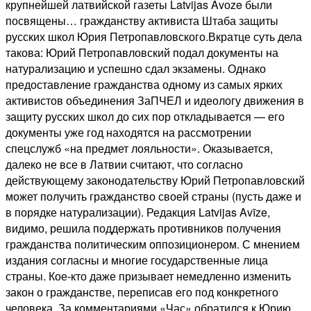
крупнейшей латвийской газеты Latvijas Avоze были
посвящены… гражданству активиста Штаба защиты
русских школ Юрия Петропавловского.Вкратце суть дела
такова: Юрий Петропавловский подал документы на
натурализацию и успешно сдал экзамены. Однако
предоставление гражданства одному из самых ярких
активистов объединения ЗаПЧЕЛ и идеологу движения в
защиту русских школ до сих пор откладывается — его
документы уже год находятся на рассмотрении
спецслужб «на предмет лояльности». Оказывается,
далеко не все в Латвии считают, что согласно
действующему законодательству Юрий Петропавловский
может получить гражданство своей страны (пусть даже и
в порядке натурализации). Редакция Latvijas Avīze,
видимо, решила поддержать противников получения
гражданства политическим оппозиционером. С мнением
издания согласны и многие государственные лица
страны. Кое-кто даже призывает немедленно изменить
закон о гражданстве, переписав его под конкретного
человека. За комментариями «Час» обратился к Юрию