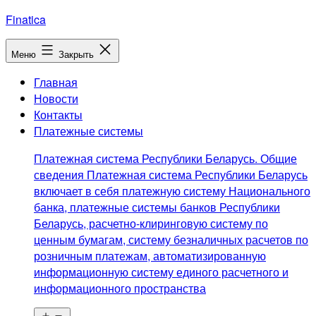
Перейти
Finatica
к
содержимому
Меню
Закрыть
Главная
Новости
Контакты
Платежные системы
Платежная система Республики Беларусь. Общие
сведения Платежная система Республики Беларусь
включает в себя платежную систему Национального
банка, платежные системы банков Республики
Беларусь, расчетно-клиринговую систему по
ценным бумагам, систему безналичных расчетов по
розничным платежам, автоматизированную
информационную систему единого расчетного и
информационного пространства
Открыть