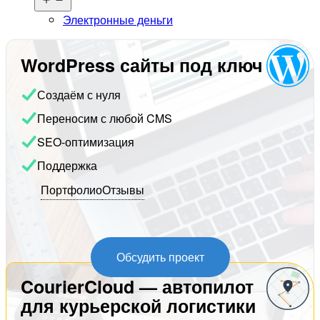
меню
Электронные деньги
WordPress сайты под ключ
Создаём с нуля
Переносим с любой CMS
SEO-оптимизация
Поддержка
Портфолио
Отзывы
Обсудить проект
CourierCloud — автопилот
для курьерской логистики