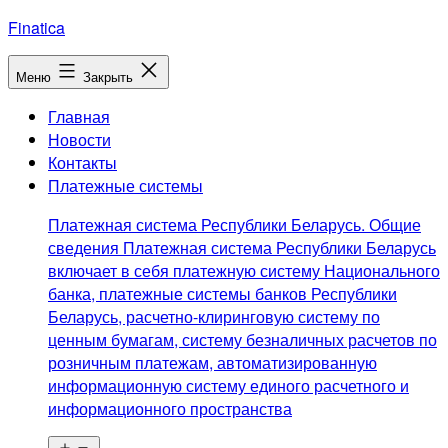
Перейти
Finatica
к
содержимому
Меню
Закрыть
Главная
Новости
Контакты
Платежные системы
Платежная система Республики Беларусь. Общие
сведения Платежная система Республики Беларусь
включает в себя платежную систему Национального
банка, платежные системы банков Республики
Беларусь, расчетно-клиринговую систему по
ценным бумагам, систему безналичных расчетов по
розничным платежам, автоматизированную
информационную систему единого расчетного и
информационного пространства
Открыть