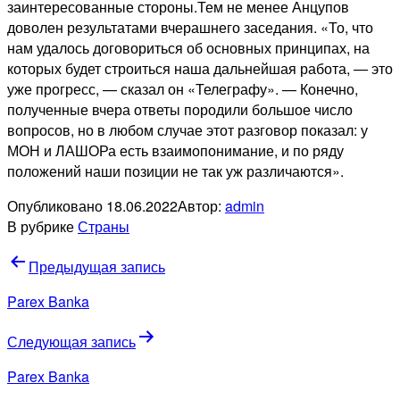
заинтересованные стороны.Тем не менее Анцупов
доволен результатами вчерашнего заседания. «То, что
нам удалось договориться об основных принципах, на
которых будет строиться наша дальнейшая работа, — это
уже прогресс, — сказал он «Телеграфу». — Конечно,
полученные вчера ответы породили большое число
вопросов, но в любом случае этот разговор показал: у
МОН и ЛАШОРа есть взаимопонимание, и по ряду
положений наши позиции не так уж различаются».
Опубликовано
18.06.2022
Автор:
admin
В рубрике
Страны
Навигация
Предыдущая запись
по
Parex Banka
записям
Следующая запись
Parex Banka