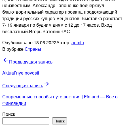
неизвестным. Александр Гапоненко подчеркнул
благотворительный характер проекта, продолжающий
традиции русских купцов-меценатов. Выставка работает
7- 19 января по будним дням с 12 до 17 часов. Вход
бесплатный.Игорь ВатолинЧАС
Опубликовано
18.06.2022
Автор:
admin
В рубрике
Страны
Навигация
Предыдущая запись
по
Aktual’nye novosti
записям
Следующая запись
Современные способы путешествия | Finland — Все о
Финляндии
Поиск
Поиск