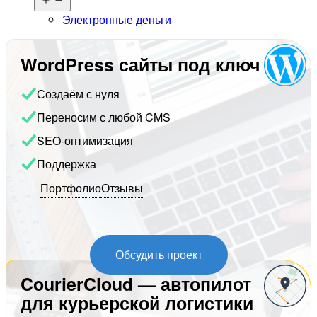
меню
Электронные деньги
WordPress сайты под ключ
Создаём с нуля
Переносим с любой CMS
SEO-оптимизация
Поддержка
Портфолио
Отзывы
Обсудить проект
CourierCloud — автопилот
для курьерской логистики