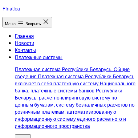
Перейти
Finatica
к
содержимому
Меню
Закрыть
Главная
Новости
Контакты
Платежные системы
Платежная система Республики Беларусь. Общие
сведения Платежная система Республики Беларусь
включает в себя платежную систему Национального
банка, платежные системы банков Республики
Беларусь, расчетно-клиринговую систему по
ценным бумагам, систему безналичных расчетов по
розничным платежам, автоматизированную
информационную систему единого расчетного и
информационного пространства
Открыть