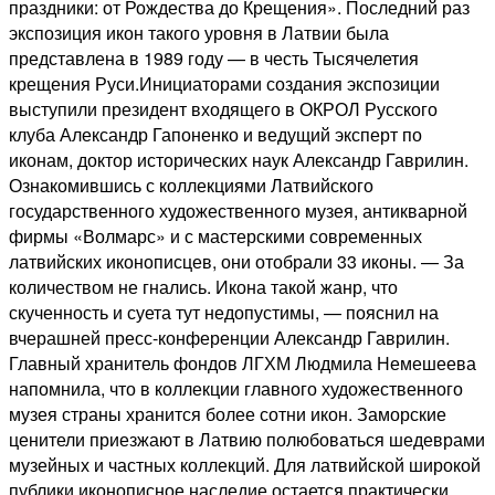
праздники: от Рождества до Крещения». Последний раз
экспозиция икон такого уровня в Латвии была
представлена в 1989 году — в честь Тысячелетия
крещения Руси.Инициаторами создания экспозиции
выступили президент входящего в ОКРОЛ Русского
клуба Александр Гапоненко и ведущий эксперт по
иконам, доктор исторических наук Александр Гаврилин.
Ознакомившись с коллекциями Латвийского
государственного художественного музея, антикварной
фирмы «Волмарс» и с мастерскими современных
латвийских иконописцев, они отобрали 33 иконы. — За
количеством не гнались. Икона такой жанр, что
скученность и суета тут недопустимы, — пояснил на
вчерашней пресс-конференции Александр Гаврилин.
Главный хранитель фондов ЛГХМ Людмила Немешеева
напомнила, что в коллекции главного художественного
музея страны хранится более сотни икон. Заморские
ценители приезжают в Латвию полюбоваться шедеврами
музейных и частных коллекций. Для латвийской широкой
публики иконописное наследие остается практически