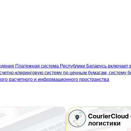
дения Платежная система Республики Беларусь включает в
счетно-клиринговую систему по ценным бумагам, систему 
го расчетного и информационного пространства
CourierCloud
логистики