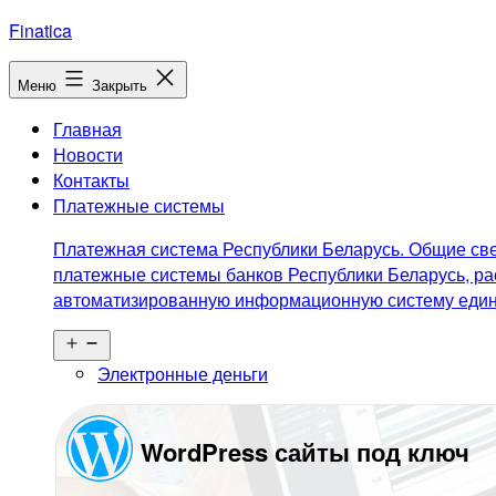
Перейти
Finatica
к
содержимому
Меню
Закрыть
Главная
Новости
Контакты
Платежные системы
Платежная система Республики Беларусь. Общие све
платежные системы банков Республики Беларусь, ра
автоматизированную информационную систему едино
Открыть
меню
Электронные деньги
WordPress сайты под ключ