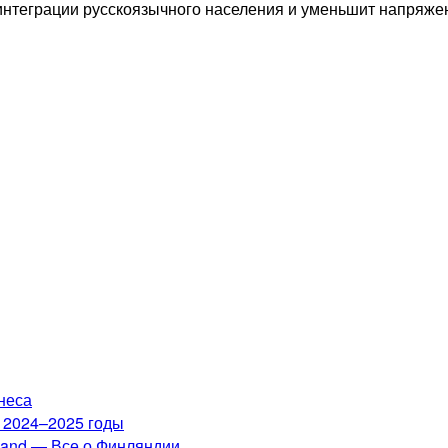
 интеграции русскоязычного населения и уменьшит напряже
неса
а 2024–2025 годы
nland — Все о Финляндии