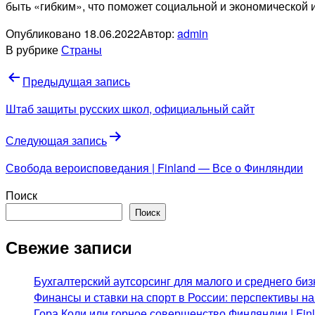
быть «гибким», что поможет социальной и экономической
Опубликовано
18.06.2022
Автор:
admin
В рубрике
Страны
Навигация
Предыдущая запись
по
Штаб защиты русских школ, официальный сайт
записям
Следующая запись
Свобода вероисповедания | Finland — Все о Финляндии
Поиск
Поиск
Свежие записи
Бухгалтерский аутсорсинг для малого и среднего биз
Финансы и ставки на спорт в России: перспективы н
Гора Коли или горное совершенство Финляндии | Fi