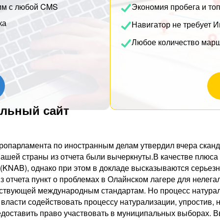
им с любой CMS
Экономия пробега и то
ка
Навигатор не требует И
Любое количество мар
альный сайт
ропарламента по иностранным делам утвердил вчера сканд
ашей страны из отчета были вычеркнуты.В качестве плюса 
(KNAB), однако при этом в докладе высказываются серьезн
з отчета пункт о проблемах в Олайнском лагере для нелега
ветствующей международным стандартам. Но процесс натура
власти содействовать процессу натурализации, упростив, 
редоставить право участвовать в муниципальных выборах.