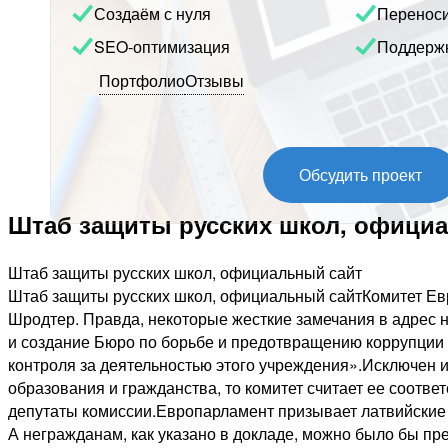
Создаём с нуля
Перенос
SEO-оптимизация
Поддерж
Портфолио
Отзывы
Обсудить проект
Штаб защиты русских школ, офици
Штаб защиты русских школ, официальный сайт
Штаб защиты русских школ, официальный сайтКомитет Ев
Шродтер. Правда, некоторые жесткие замечания в адрес н
и создание Бюро по борьбе и предотвращению коррупции 
контроля за деятельностью этого учреждения».Исключен и
образования и гражданства, то комитет считает ее соот
депутаты комиссии.Европарламент призывает латвийские 
А негражданам, как указано в докладе, можно было бы п