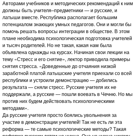
Авторами учебников и методических рекомендаций к ним
должны быть учителя–предметники — и русские, и
латыши вместе. Республика располагает большим
потенциалом знающих умных педагогов. Они и могли бы
помочь решать вопросы интеграции в обществе. В этом
плане необходима психологическая подготовка учителей
и тысяч родителей. Но не такая, какая нам была
объявлена однажды на курсах. Начиная свои лекции на
тему «Стресс и его снятие», лектор приводила примеры
снятия стресса. «Доведенные до отчаяния низкой
заработной платой латышские учителя приехали со всей
республики и устроили демонстрацию — добились
результата — сняли стресс. Русские учителя их не
поддержали, а русские — пошли воевать в Чечню. Но мы
против них будем действовать психологическими
методами».
Да русские учителя просто боялись увольнения за
участие в демонстрации учителей! Так не есть ли эта
реформа — те самые психологические методы? Такая
реформа русским детям не нужна. Она не нужна никому,