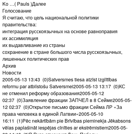
Ko …( Pauls )Далее
Голосование
Я считаю, что цель национальной политики
правительства:
интеграция русскоязычных на основе равноправия
их ассимиляция
их выдавливание из страны
сохранение в стране большого числа русскоязычных,
лишенных политических прав
Архив
Новости
2005-05-13 13:43 (0)Satversmes tiesa atzīst izglītības
reformu par atbilstošu Satversmei2005-05-13 13:17 (0)КС
не отменил реформу образования2005-05-12
02:37 (0)Заявление фракции ЗАПЧЕЛ в 8 Сейме2005-05-
12 02:37 (0)Открытое письмо фракции Сейма ЛР «За
права человека в единой Латвии»2005-05-10
16:11 (1)Pēc nekārtībām pie Brīvības pieminekļa Jēkabsons
vēlas paplašināt iespējas cīnīties ar ekstrēmistiem2005-05-