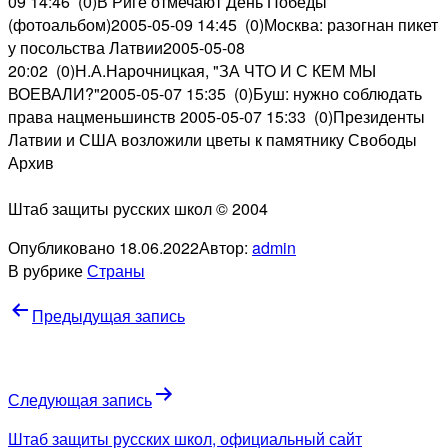
09 14:46 (0)В Риге отмечают День Победы
(фотоальбом)2005-05-09 14:45 (0)Москва: разогнан пикет
у посольства Латвии2005-05-08
20:02 (0)Н.А.Нарочницкая, "ЗА ЧТО И С КЕМ МЫ
ВОЕВАЛИ?"2005-05-07 15:35 (0)Буш: нужно соблюдать
права нацменьшинств 2005-05-07 15:33 (0)Президенты
Латвии и США возложили цветы к памятнику Свободы
Архив
Штаб защиты русских школ © 2004
Опубликовано
18.06.2022
Автор:
admin
В рубрике
Страны
Навигация
Предыдущая запись
по
записям
Следующая запись
Штаб защиты русских школ, официальный сайт