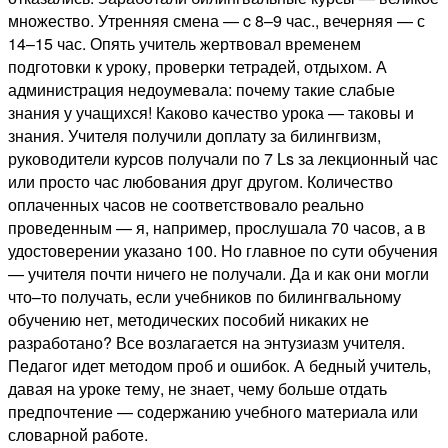
множество. Утренняя смена — c 8–9 час., вечерняя — с
14–15 час. Опять учитель жертвовал временем
подготовки к уроку, проверки тетрадей, отдыхом. А
администрация недоумевала: почему такие слабые
знания у учащихся! Каково качество урока — таковы и
знания. Учителя получили доплату за билингвизм,
руководители курсов получали по 7 Ls за лекционный час
или просто час любования друг другом. Количество
оплаченных часов не соответствовало реально
проведенным — я, например, прослушала 70 часов, а в
удостоверении указано 100. Но главное по сути обучения
— учителя почти ничего не получали. Да и как они могли
что–то получать, если учебников по билингвальному
обучению нет, методических пособий никаких не
разработано? Все возлагается на энтузиазм учителя.
Педагог идет методом проб и ошибок. А бедный учитель,
давая на уроке тему, не знает, чему больше отдать
предпочтение — содержанию учебного материала или
словарной работе.