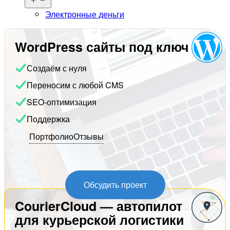
меню
Электронные деньги
WordPress сайты под ключ
Создаём с нуля
Переносим с любой CMS
SEO-оптимизация
Поддержка
Портфолио
Отзывы
Обсудить проект
CourierCloud — автопилот
для курьерской логистики