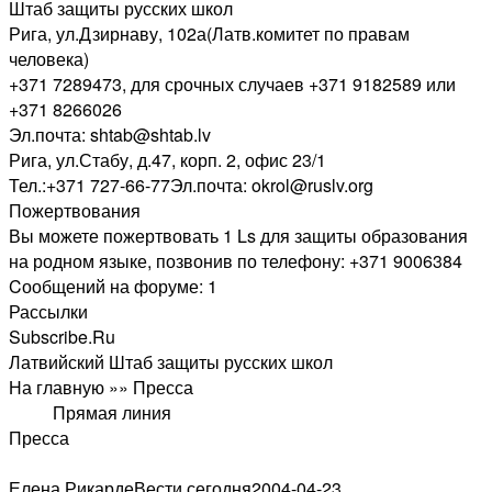
Штаб защиты русских школ
Рига, ул.Дзирнаву, 102а(Латв.комитет по правам
человека)
+371 7289473, для срочных случаев +371 9182589 или
+371 8266026
Эл.почта: shtab@shtab.lv
Рига, ул.Стабу, д.47, корп. 2, офис 23/1
Тел.:+371 727-66-77Эл.почта: okrol@ruslv.org
Пожертвования
Вы можете пожертвовать 1 Ls для защиты образования
на родном языке, позвонив по телефону: +371 9006384
Cообщений на форуме: 1
Рассылки
Subscribe.Ru
Латвийский Штаб защиты русских школ
На главную »» Пресса
Прямая линия
Пресса
Елена РикардеВести сегодня2004-04-23