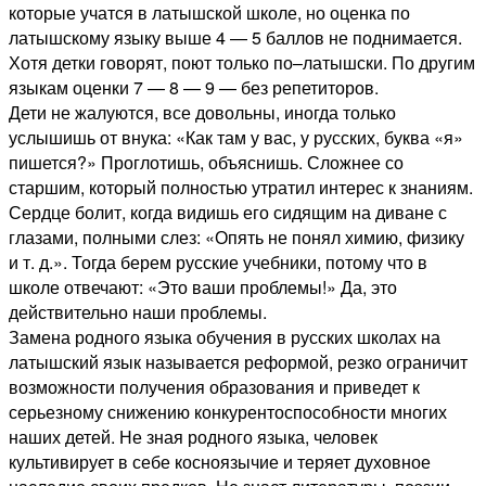
которые учатся в латышской школе, но оценка по
латышскому языку выше 4 — 5 баллов не поднимается.
Хотя детки говорят, поют только по–латышски. По другим
языкам оценки 7 — 8 — 9 — без репетиторов.
Дети не жалуются, все довольны, иногда только
услышишь от внука: «Как там у вас, у русских, буква «я»
пишется?» Проглотишь, объяснишь. Сложнее со
старшим, который полностью утратил интерес к знаниям.
Сердце болит, когда видишь его сидящим на диване с
глазами, полными слез: «Опять не понял химию, физику
и т. д.». Тогда берем русские учебники, потому что в
школе отвечают: «Это ваши проблемы!» Да, это
действительно наши проблемы.
Замена родного языка обучения в русских школах на
латышский язык называется реформой, резко ограничит
возможности получения образования и приведет к
серьезному снижению конкурентоспособности многих
наших детей. Не зная родного языка, человек
культивирует в себе косноязычие и теряет духовное