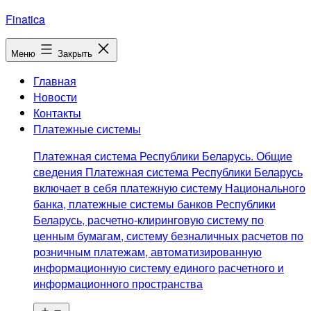
Перейти
Finatica
к
содержимому
Меню
Закрыть
Главная
Новости
Контакты
Платежные системы
Платежная система Республики Беларусь. Общие
сведения Платежная система Республики Беларусь
включает в себя платежную систему Национального
банка, платежные системы банков Республики
Беларусь, расчетно-клиринговую систему по
ценным бумагам, систему безналичных расчетов по
розничным платежам, автоматизированную
информационную систему единого расчетного и
информационного пространства
Открыть