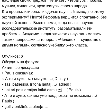
наследие своих предков. Не знает литературы, поэзии,
музыки, живописи, архитектуры своего народа.
Кто проанализировал и сделал научный вывод по этому
эксперименту? Никто! Реформа вершится спонтанно, без
научной основы. Было время, когда целые научно–
исследовательские институты разрабатывали эти
проблемы, Академия педагогических наук занималась
такими вопросами, а теперь… «Человек — существо с
двумя ногами», согласно учебнику 5–го класса.
Откликов: 0
Обсудить на форуме
Активные дискуссии
• Pauls сказал(а):
> А то и хуже, как мы уже …( Dmitry )
• Tas, patiesībā, ir fona jautāj …( adieu! )
• Lai arī pats armijas laikā esmu  …( Pauls )
• А то и хуже, как мы уже неоднократно показыва …(
Pauls )
• Ļoti vienkāršota pieeja….