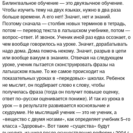
Билингвальное обучение — это двуязычное обучение.
Чтобы изучить тему на двух языках, нужно в два раза
больше времени. А его нет! Значит, нет и знаний.
Поэтому сначала — столбик новых терминов в тетрадь,
потом — перевод текста в латышском учебнике, потом —
вопрос–ответ. И звонок. Ученик иной раз едва осознает, о
чем вообще говорилось на уроке. Значит, дорабатывать
надо дома. Дома помочь некому. Значит, разрыв в цепи
или вообще вакуум в знаниях. Отвечая на следующем
уроке, ученик пытается сконструировать фразы на
латышском языке. То же самое происходит на
показательных уроках в «передовых» школах. Ребенок
не мыслит, он подбирает слово к слову, чтобы
получилась фраза (тогда он получит повыше оценку,
ответ по–русски оценивается пониже). И так из урока в
урок — в результате развивается косноязычие и
скудоумие. Не мыслящий ученик — это не ученик, а
«вещество с двумя ногами», как определяет учебник 5–го
класса «Здоровье». Вот такие «существа» будут
выходить из школ после осуществления реформы 2004 г.