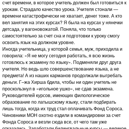
счет времени, в которое учитель должен был готовиться к
урокам. Страдало качество урока. Учителя стонали —
времени катастрофически не хватает, денег тоже. А кто
вел занятия на этих курсах? Я была на курсах у нянечки
детсада, у вагоновожатой. Поняла, что только
самостоятельно за счет сна и подготовки к уроку смогу
освоить язык на должном уровне.
Иногда учительница, у которой семья, муж, приходила и
говорила: «Я не могу сегодня работать, я всю жизнь
готовлюсь к экзамену по языку». Подменяли друг друга
учителя. Но ведь шло совершенствование языка, а не
предмета! А из наших карманов продолжали выгребать
деньги. Г–жа Хирша бдила, чтобы ни один учитель не
проскользнул в «игольное ушко», не сдав экзамена.
Руководителей курсов, имеющих филологическое
образование по латышскому языку, стали подбирать
лишь тогда, когда их труд стал оплачивать Фонд Сороса.
Чиновники МОН охотно ездили в командировки за счет
Фонда Сороса и везли сюда все, от чего там уже
отказались. Заработали билингвальные курсы — великое