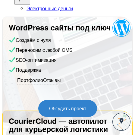
меню
Электронные деньги
WordPress сайты под ключ
Создаём с нуля
Переносим с любой CMS
SEO-оптимизация
Поддержка
Портфолио
Отзывы
Обсудить проект
CourierCloud — автопилот
для курьерской логистики