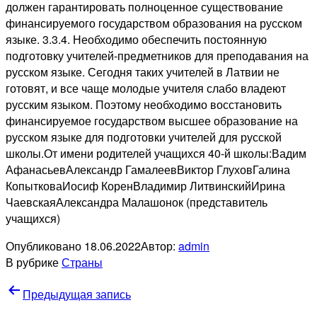
должен гарантировать полноценное существование
финансируемого государством образования на русском
языке. 3.3.4. Необходимо обеспечить постоянную
подготовку учителей-предметников для преподавания на
русском языке. Сегодня таких учителей в Латвии не
готовят, и все чаще молодые учителя слабо владеют
русским языком. Поэтому необходимо восстановить
финансируемое государством высшее образование на
русском языке для подготовки учителей для русской
школы.От имени родителей учащихся 40-й школы:Вадим
АфанасьевАлександр ГамалеевВиктор ГлуховГалина
КопытковаИосиф КоренВладимир ЛитвинскийИрина
ЧаевскаяАлександра Малашонок (представитель
учащихся)
Опубликовано
18.06.2022
Автор:
admin
В рубрике
Страны
Навигация
Предыдущая запись
по