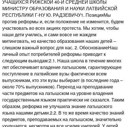
УЧАЩИХСЯ РИЖСКОЙ 40-Й СРЕДНЕЙ ШКОЛЫ
МИНИСТРУ ОБРАЗОВАНИЯ И НАУКИ ЛАТВИЙСКОЙ
РЕСПУБЛИКИ Г-НУ Ю. РАДЗЕВИЧУ1. ПозицияМы
против реформы и, если положение не изменится, будем
участвовать во всех акциях протеста. Мы хотим, чтобы
наши дети учились, и сами вовсе не жаждем
митинговать, но качество образования наших детей –
слишком важный вопрос для нас. 2. ОбоснованиеНаш
личный опыт потребителей реформы приводит к
следующим выводам:2.1. Наша школа в течение многих
лет обеспечивает владение латышским, гарантирующее
поступление в латвийские вузы фактически всем
выпускникам, кто эти вузы выбирает (в последние года –
около 70% выпускников). Переход на преподавание
части предметов на латышском на уровне владения
государственным языком практически не сказался. Таким
образом, реформа не улучшила знание латышского
языка нашими детьми.2.2. В то же время качество знаний
предметов, преподаваемых на латышском, значительно
ухудшается, несмотря на все усилия учителей. У детей