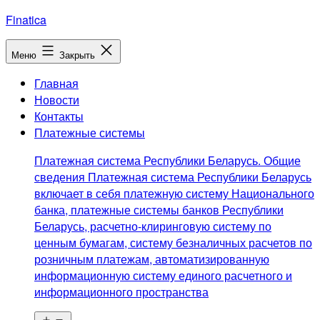
Перейти
Finatica
к
содержимому
Меню
Закрыть
Главная
Новости
Контакты
Платежные системы
Платежная система Республики Беларусь. Общие
сведения Платежная система Республики Беларусь
включает в себя платежную систему Национального
банка, платежные системы банков Республики
Беларусь, расчетно-клиринговую систему по
ценным бумагам, систему безналичных расчетов по
розничным платежам, автоматизированную
информационную систему единого расчетного и
информационного пространства
Открыть