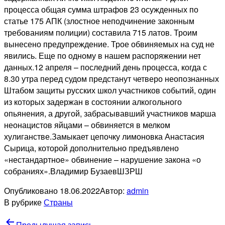
процесса общая сумма штрафов 23 осужденных по
статье 175 АПК (злостное неподчинение законным
требованиям полиции) составила 715 латов. Троим
вынесено предупреждение. Трое обвиняемых на суд не
явились. Еще по одному в нашем распоряжении нет
данных.12 апреля – последний день процесса, когда с
8.30 утра перед судом предстанут четверо неопознанных
Штабом защиты русских школ участников событий, один
из которых задержан в состоянии алкогольного
опьянения, а другой, забрасывавший участников марша
неонацистов яйцами – обвиняется в мелком
хулиганстве.Замыкает цепочку лимоновка Анастасия
Сырица, которой дополнительно предъявлено
«нестандартное» обвинение – нарушение закона «о
собраниях».Владимир БузаевШЗРШ
Опубликовано
18.06.2022
Автор:
admin
В рубрике
Страны
Навигация
Предыдущая запись