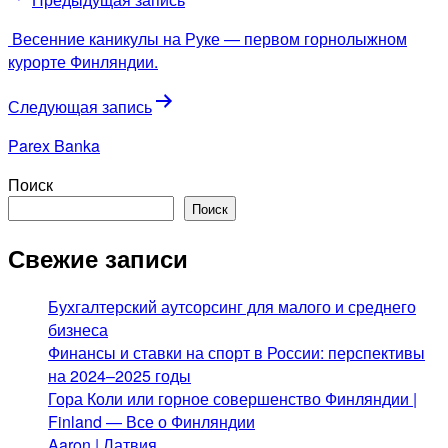
по
Весенние каникулы на Руке — первом горнолыжном
записям
курорте Финляндии.
Следующая запись
Parex Banka
Поиск
Поиск
Свежие записи
Бухгалтерский аутсорсинг для малого и среднего
бизнеса
Финансы и ставки на спорт в России: перспективы
на 2024–2025 годы
Гора Коли или горное совершенство Финляндии |
Finland — Все о Финляндии
Aaron | Латвия