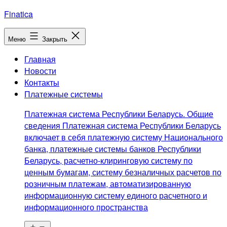
Перейти
Finatica
к
содержимому
Меню
Закрыть
Главная
Новости
Контакты
Платежные системы
Платежная система Республики Беларусь. Общие
сведения Платежная система Республики Беларусь
включает в себя платежную систему Национального
банка, платежные системы банков Республики
Беларусь, расчетно-клиринговую систему по
ценным бумагам, систему безналичных расчетов по
розничным платежам, автоматизированную
информационную систему единого расчетного и
информационного пространства
Открыть