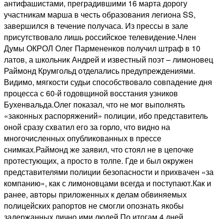
антифашистами, преградившими 16 марта дорогу
участникам марша в честь образования легиона SS,
завершился в течение получаса. Из прессы в зале
присутствовало лишь российское телевидение.Член
Думы ОКРОЛ Олег Пармененков получил штраф в 10
латов, а школьник Андрей и известный поэт – лимоновец
Раймонд Крумгольд отделались предупреждениями.
Видимо, мягкости судьи способствовало совпадение дня
процесса с 60-й годовщиной восстания узников
Бухенвальда.Олег показал, что не мог выполнять
«законных распоряжений» полиции, ибо представитель
оной сразу схватил его за горло, что видно на
многочисленных опубликованных в прессе
снимках.Раймонд же заявил, что стоял не в цепочке
протестующих, а просто в толпе. Где и был окружен
представителями полиции безопасности и прихвачен «за
компанию», как с лимоновцами всегда и поступают.Как и
ранее, авторы приложенных к делам обвиняемых
полицейских рапортов не смогли опознать якобы
задержанных лично ими людей.По итогам 4 дней