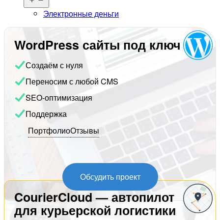
меню
Электронные деньги
WordPress сайты под ключ
Создаём с нуля
Переносим с любой CMS
SEO-оптимизация
Поддержка
Портфолио
Отзывы
Обсудить проект
CourierCloud — автопилот
для курьерской логистики