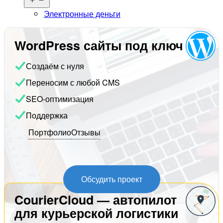
меню
Электронные деньги
WordPress сайты под ключ
Создаём с нуля
Переносим с любой CMS
SEO-оптимизация
Поддержка
Портфолио
Отзывы
Обсудить проект
CourierCloud — автопилот
для курьерской логистики