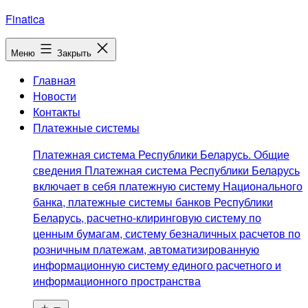
Перейти
Finatica
к
содержимому
Меню
Закрыть
Главная
Новости
Контакты
Платежные системы
Платежная система Республики Беларусь. Общие
сведения Платежная система Республики Беларусь
включает в себя платежную систему Национального
банка, платежные системы банков Республики
Беларусь, расчетно-клиринговую систему по
ценным бумагам, систему безналичных расчетов по
розничным платежам, автоматизированную
информационную систему единого расчетного и
информационного пространства
Открыть