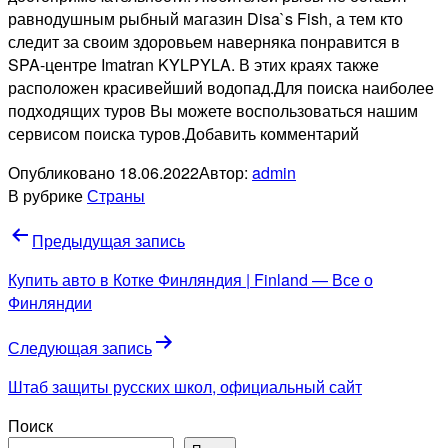
равнодушным рыбный магазин Disa`s Fish, а тем кто
следит за своим здоровьем наверняка понравится в
SPA-центре Imatran KYLPYLA. В этих краях также
расположен красивейший водопад.Для поиска наиболее
подходящих туров Вы можете воспользоваться нашим
сервисом поиска туров.Добавить комментарий
Опубликовано
18.06.2022
Автор:
admin
В рубрике
Страны
Навигация
Предыдущая запись
по
Купить авто в Котке Финляндия | Finland — Все о
записям
Финляндии
Следующая запись
Штаб защиты русских школ, официальный сайт
Поиск