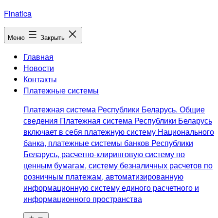
Перейти
Finatica
к
содержимому
Меню
Закрыть
Главная
Новости
Контакты
Платежные системы
Платежная система Республики Беларусь. Общие
сведения Платежная система Республики Беларусь
включает в себя платежную систему Национального
банка, платежные системы банков Республики
Беларусь, расчетно-клиринговую систему по
ценным бумагам, систему безналичных расчетов по
розничным платежам, автоматизированную
информационную систему единого расчетного и
информационного пространства
Открыть