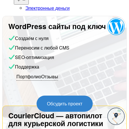
меню
Электронные деньги
WordPress сайты под ключ
Создаём с нуля
Переносим с любой CMS
SEO-оптимизация
Поддержка
Портфолио
Отзывы
Обсудить проект
CourierCloud — автопилот
для курьерской логистики