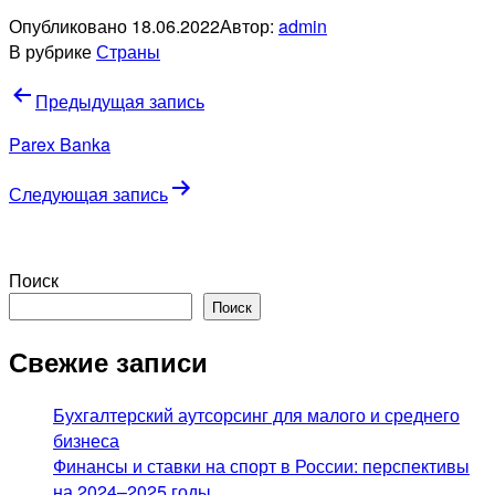
Опубликовано
18.06.2022
Автор:
admin
В рубрике
Страны
Навигация
Предыдущая запись
по
Parex Banka
записям
Следующая запись
Поиск
Поиск
Свежие записи
Бухгалтерский аутсорсинг для малого и среднего
бизнеса
Финансы и ставки на спорт в России: перспективы
на 2024–2025 годы