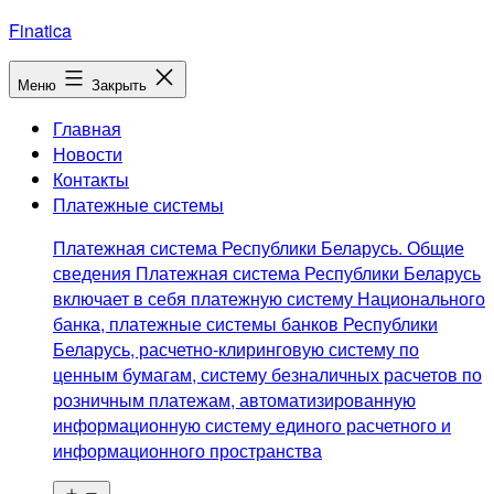
Перейти
Finatica
к
содержимому
Меню
Закрыть
Главная
Новости
Контакты
Платежные системы
Платежная система Республики Беларусь. Общие
сведения Платежная система Республики Беларусь
включает в себя платежную систему Национального
банка, платежные системы банков Республики
Беларусь, расчетно-клиринговую систему по
ценным бумагам, систему безналичных расчетов по
розничным платежам, автоматизированную
информационную систему единого расчетного и
информационного пространства
Открыть