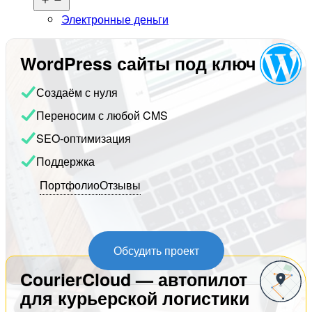
меню
Электронные деньги
WordPress сайты под ключ
Создаём с нуля
Переносим с любой CMS
SEO-оптимизация
Поддержка
Портфолио
Отзывы
Обсудить проект
CourierCloud — автопилот
для курьерской логистики