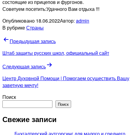
состоящие из прицепов и фургонов.
Советуем посетить:Удачного Вам отдыха !!!
Опубликовано
18.06.2022
Автор:
admin
В рубрике
Страны
Навигация
Предыдущая запись
по
Штаб защиты русских школ, официальный сайт
записям
Следующая запись
Центр Духовной Помощи | Помогаем осуществить Вашу
заветную мечту!
Поиск
Поиск
Свежие записи
Бухгалтерский аутсорсинг для малого и среднего