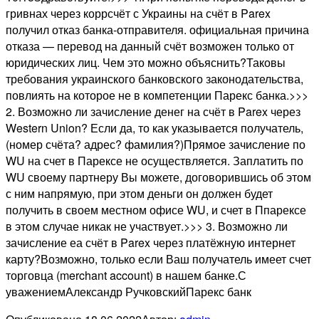
гривнах через коррсчёт с Украины на счёт в Parex
получил отказ банка-отправителя. официальная причина
отказа — перевод на данный счёт возможен только от
юридических лиц. Чем это можно объяснить?Таковы
требования украинского банковского законодательства,
повлиять на которое не в компетенции Парекс банка.>>>
2. Возможно ли зачисление денег на счёт в Parex через
Western Union? Если да, то как указывается получатель,
(номер счёта? адрес? фамилия?)Прямое зачисление по
WU на счет в Парексе не осуществляется. Заплатить по
WU своему партнеру Вы можете, договорившись об этом
с ним напрямую, при этом деньги он должен будет
получить в своем местном офисе WU, и счет в Ппарексе
в этом случае никак не участвует.>>> 3. Возможно ли
зачисление еа счёт в Parex через платёжную интернет
карту?Возможно, только если Ваш получатель имеет счет
торговца (merchant account) в нашем банке.С
уважениемАлександр РучковскийПарекс банк