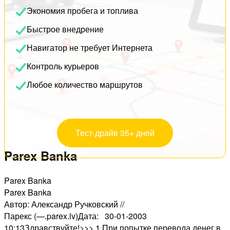
Экономия пробега и топлива
Быстрое внедрение
Навигатор не требует Интернета
Контроль курьеров
Любое количество маршрутов
Тест-драйв 35+ дней
Parex Banka
Parex Banka
Parex Banka
Автор: Александр Ручковский //
Парекс (—.parex.lv)Дата: 30-01-2003
10:13Здравствуйте!>>> 1.При попытке перевода денег в