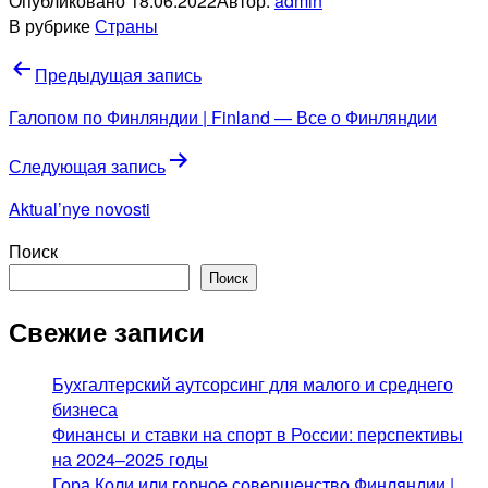
Опубликовано
18.06.2022
Автор:
admin
В рубрике
Страны
Навигация
Предыдущая запись
по
Галопом по Финляндии | Finland — Все о Финляндии
записям
Следующая запись
Aktual’nye novosti
Поиск
Поиск
Свежие записи
Бухгалтерский аутсорсинг для малого и среднего
бизнеса
Финансы и ставки на спорт в России: перспективы
на 2024–2025 годы
Гора Коли или горное совершенство Финляндии |