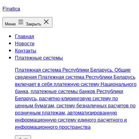
Перейти
Finatica
к
содержимому
Меню
Закрыть
Главная
Новости
Контакты
Платежные системы
Платежная система Республики Беларусь. Общие
сведения Платежная система Республики Беларусь
включает в себя платежную систему Национального
банка, платежные системы банков Республики
Беларусь, расчетно-клиринговую систему по
ценным бумагам, систему безналичных расчетов по
розничным платежам, автоматизированную
информационную систему единого расчетного и
информационного пространства
Открыть