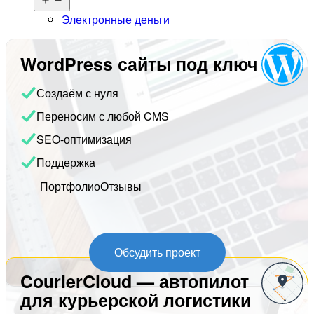
меню
Электронные деньги
WordPress сайты под ключ
Создаём с нуля
Переносим с любой CMS
SEO-оптимизация
Поддержка
Портфолио
Отзывы
Обсудить проект
CourierCloud — автопилот
для курьерской логистики