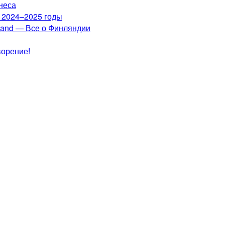
неса
а 2024–2025 годы
nland — Все о Финляндии
ворение!