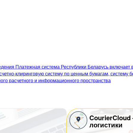
дения Платежная система Республики Беларусь включает в
счетно-клиринговую систему по ценным бумагам, систему 
го расчетного и информационного пространства
CourierCloud
логистики