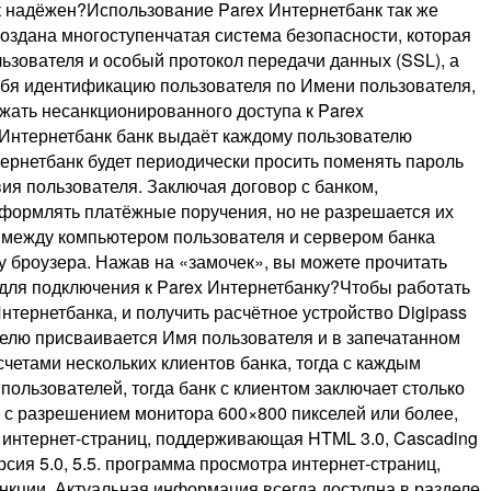
нк надёжен?Использование Parex Интернетбанк так же
создана многоступенчатая система безопасности, которая
ьзователя и особый протокол передачи данных (SSL), а
себя идентификацию пользователя по Имени пользователя,
ежать несанкционированного доступа к Parex
x Интернетбанк банк выдаёт каждому пользователю
ернетбанк будет периодически просить поменять пароль
вия пользователя. Заключая договор с банком,
оформлять платёжные поручения, но не разрешается их
 между компьютером пользователя и сервером банка
лу броузера. Нажав на «замочек», вы можете прочитать
для подключения к Parex Интернетбанку?Чтобы работать
нтернетбанка, и получить расчётное устройство Digipass
телю присваивается Имя пользователя и в запечатанном
четами нескольких клиентов банка, тогда с каждым
ользователей, тогда банк с клиентом заключает столько
) с разрешением монитора 600×800 пикселей или более,
а интернет-страниц, поддерживающая HTML 3.0, Cascading
 версия 5.0, 5.5. программа просмотра интернет-страниц,
кции. Актуальная информация всегда доступна в разделе