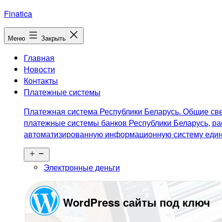
Перейти
Finatica
к
содержимому
Меню
Закрыть
Главная
Новости
Контакты
Платежные системы
Платежная система Республики Беларусь. Общие све
платежные системы банков Республики Беларусь, ра
автоматизированную информационную систему едино
Открыть
меню
Электронные деньги
WordPress сайты под ключ