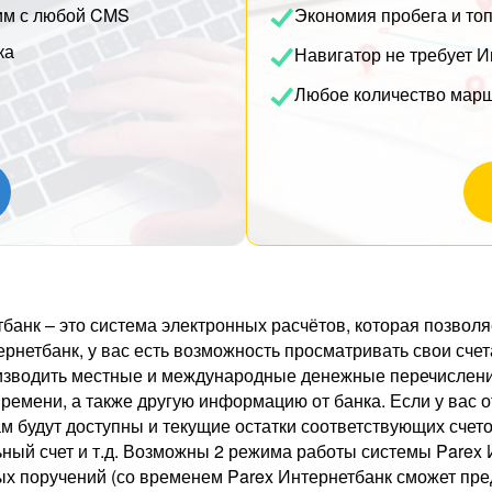
им с любой CMS
Экономия пробега и то
ка
Навигатор не требует И
Любое количество мар
тбанк – это система электронных расчётов, которая позво
ернетбанк, у вас есть возможность просматривать свои сче
роизводить местные и международные денежные перечислен
емени, а также другую информацию от банка. Если у вас о
 будут доступны и текущие остатки соответствующих счетов
льный счет и т.д. Возможны 2 режима работы системы Pare
жных поручений (со временем Parex Интернетбанк сможет п