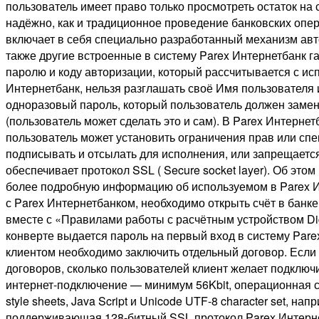
пользователь имеет право только просмотреть остаток на
надёжно, как и традиционное проведение банковских опер
включает в себя специально разработанный механизм авт
также другие встроенные в систему Parex Интернетбанк 
паролю и коду авторизации, который рассчитывается с ис
Интернетбанк, нельзя разглашать своё Имя пользователя 
одноразовый пароль, который пользователь должен замени
(пользователь может сделать это и сам). В Parex Интерне
пользователь может установить ограничения прав или сп
подписывать и отсылать для исполнения, или запрещаетс
обеспечивает протокол SSL ( Secure socket layer). Об эт
более подробную информацию об используемом в Parex И
с Parex Интернетбанком, необходимо открыть счёт в банке
вместе с «Правилами работы с расчётным устройством Di
конверте выдается пароль на первый вход в систему Parex
клиентом необходимо заключить отдельный договор. Если с
договоров, сколько пользователей клиент желает подклю
интернет-подключение — минимум 56Kbit, операционная с
style sheets, Java Script и Unicode UTF-8 character set, на
поддерживающая 128-битный SSL протокол.Parex Интерне