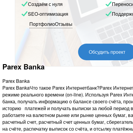
Создаём с нуля
Перенос
SEO-оптимизация
Поддерж
Портфолио
Отзывы
Обсудить проект
Parex Banka
Parex Banka
Parex BankaЧто такое Parex Интернетбанк?Parex Интерне
режиме реального времени (on-line). Используя Parex Инт
банка, получать информацию о балансе своего счёта, п
историю платежей и получать выписки за любой период вр
работаете на валютном рынке или рынке ценных бумаг, вам
расчетный счет, расчетный счет ценных бумаг, сберегате
на счёте, распечатку выписок со счёта, и отсылку платё