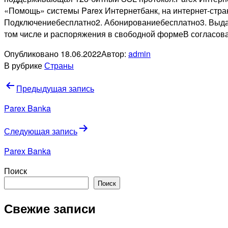
«Помощь» системы Parex Интернетбанк, на интернет-стра
Подключениебесплатно2. Абонированиебесплатно3. Выдача
том числе и распоряжения в свободной формеВ согласов
Опубликовано
18.06.2022
Автор:
admin
В рубрике
Страны
Навигация
Предыдущая запись
по
Parex Banka
записям
Следующая запись
Parex Banka
Поиск
Поиск
Свежие записи