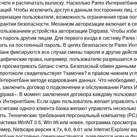
 счете и распечатать выписку. Насколько Parex Интернетба
аций. Чтобы исключить доступ к данным посторонних лиц, 
оризации пользователя, возможность ограничения прав пол
гарантии безопасности. Механизм авторизации включает в 
пользованием устройства авторизации Digipass. Чтобы изб
и пароль другим лицам. Для первого входа в систему Pare
ть на постоянный пароль. В целях безопасности Parex Инт
тбанк фиксируются все случаи смены пароля и другие дейст
ецифические права, например, пользователю разрешается 
я просматривать баланс счета. Безопасный обмен данными
ом протоколе свидетельствует ?замочек? в правом нижнем уг
нтернетбанк методе кодирования данных. Что необходимо 
, заключить договор о подключении и обслуживании Parex И
gipass». В момент заключения договора каждому пользова
 Интернетбанк. Если один пользователь желает управлять с
четами одного клиента банка желают управлять несколько п
чить. Технические требования:персональный компьютер (PC
истема WinNT 3.5, Win 95 или новее, программа просмотр
пример, Netscape версия 4.7x, 6.0, 6.01 или Internet Explorer
тбанк постоянно совершенствуется, появляются новые фун