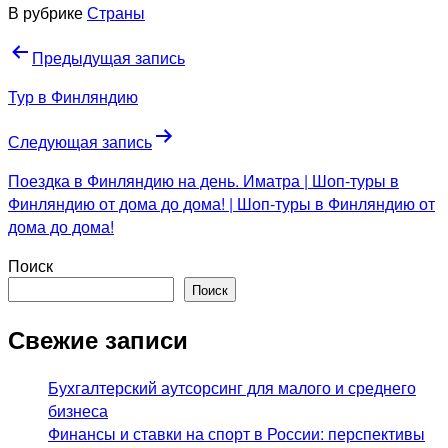
В рубрике
Страны
Навигация
Предыдущая запись
по
Тур в Финляндию
записям
Следующая запись
Поездка в Финляндию на день. Иматра | Шоп-туры в
Финляндию от дома до дома! | Шоп-туры в Финляндию от
дома до дома!
Поиск
Поиск
Свежие записи
Бухгалтерский аутсорсинг для малого и среднего
бизнеса
Финансы и ставки на спорт в России: перспективы