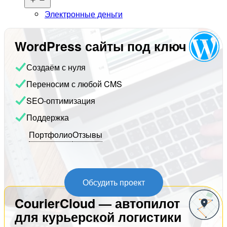
меню
Электронные деньги
WordPress сайты под ключ
Создаём с нуля
Переносим с любой CMS
SEO-оптимизация
Поддержка
Портфолио
Отзывы
Обсудить проект
CourierCloud — автопилот
для курьерской логистики