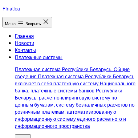
Перейти
Finatica
к
содержимому
Меню
Закрыть
Главная
Новости
Контакты
Платежные системы
Платежная система Республики Беларусь. Общие
сведения Платежная система Республики Беларусь
включает в себя платежную систему Национального
банка, платежные системы банков Республики
Беларусь, расчетно-клиринговую систему по
ценным бумагам, систему безналичных расчетов по
розничным платежам, автоматизированную
информационную систему единого расчетного и
информационного пространства
Открыть