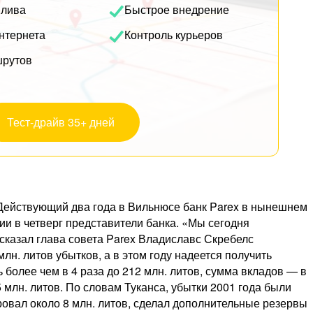
плива
Быстрое внедрение
нтернета
Контроль курьеров
шрутов
Тест-драйв 35+ дней
Действующий два года в Вильнюсе банк Parex в нынешнем
ии в четверг представители банка. «Мы сегодня
 сказал глава совета Parex Владиславс Скребелс
млн. литов убытков, а в этом году надеется получить
ь более чем в 4 раза до 212 млн. литов, сумма вкладов — в
5 млн. литов. По словам Туканса, убытки 2001 года были
ровал около 8 млн. литов, сделал дополнительные резервы