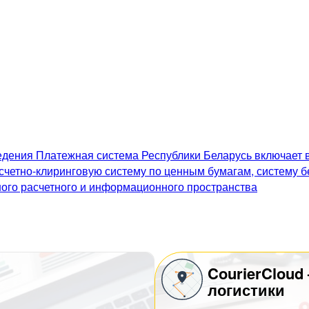
дения Платежная система Республики Беларусь включает в
счетно-клиринговую систему по ценным бумагам, систему 
го расчетного и информационного пространства
CourierCloud
логистики