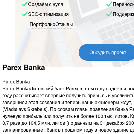
Создаём с нуля
Перенос
SEO-оптимизация
Поддерж
Портфолио
Отзывы
Обсудить проект
Parex Banka
Parex Banka
Parex BankaЛитовский банк Parex в этом году надеется
году рассчитывает впервые получить прибыль и увеличить 
завершили этап создания и теперь наши акционеры ждут, ч
(Vladislavs Skrebels). По словам главы правления банка Ян
нулевую прибыль или получить не более 100 тыс. литов. Ка
3,7 раза до 104,5 млн. литов (по данным на 31 декабря 20
запланированные : банк в прошлом году в новое здание ц