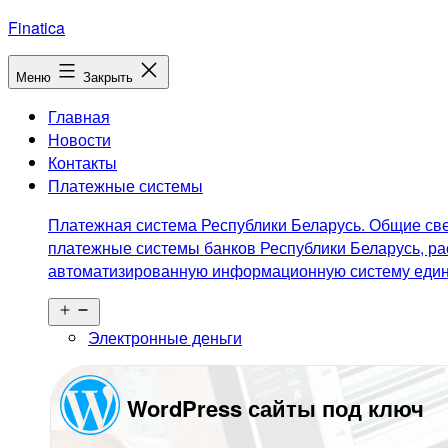
Перейти
Finatica
к
содержимому
Меню
Закрыть
Главная
Новости
Контакты
Платежные системы
Платежная система Республики Беларусь. Общие све
платежные системы банков Республики Беларусь, ра
автоматизированную информационную систему едино
Открыть
меню
Электронные деньги
WordPress сайты под ключ