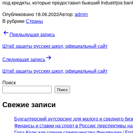
под кредиты, которые предоставил бывший Industrijos ban
Опубликовано
18.06.2022
Автор:
admin
В рубрике
Страны
Навигация
Предыдущая запись
по
Штаб защиты русских школ, официальный сайт
записям
Следующая запись
Штаб защиты русских школ, официальный сайт
Поиск
Поиск
Свежие записи
Бухгалтерский аутсорсинг для малого и среднего биз
Финансы и ставки на спорт в России: перспективы н
Гора Коли или горное совершенство Финляндии | Fi