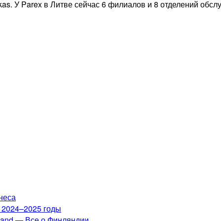
kas. У Parex в Литве сейчас 6 филиалов и 8 отделений обсл
неса
а 2024–2025 годы
nland — Все о Финляндии