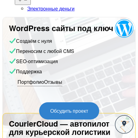
меню
Электронные деньги
WordPress сайты под ключ
Создаём с нуля
Переносим с любой CMS
SEO-оптимизация
Поддержка
Портфолио
Отзывы
Обсудить проект
CourierCloud — автопилот
для курьерской логистики