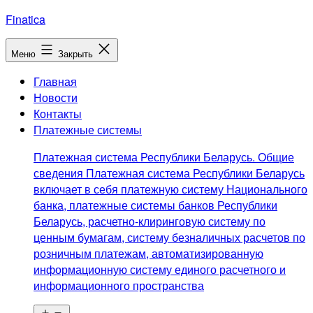
Перейти
Finatica
к
содержимому
Меню
Закрыть
Главная
Новости
Контакты
Платежные системы
Платежная система Республики Беларусь. Общие
сведения Платежная система Республики Беларусь
включает в себя платежную систему Национального
банка, платежные системы банков Республики
Беларусь, расчетно-клиринговую систему по
ценным бумагам, систему безналичных расчетов по
розничным платежам, автоматизированную
информационную систему единого расчетного и
информационного пространства
Открыть