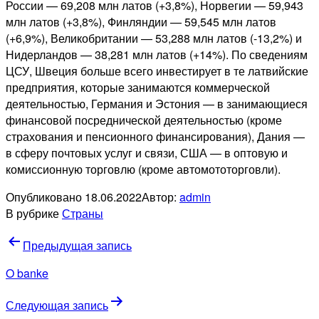
России — 69,208 млн латов (+3,8%), Норвегии — 59,943
млн латов (+3,8%), Финляндии — 59,545 млн латов
(+6,9%), Великобритании — 53,288 млн латов (-13,2%) и
Нидерландов — 38,281 млн латов (+14%). По сведениям
ЦСУ, Швеция больше всего инвестирует в те латвийские
предприятия, которые занимаются коммерческой
деятельностью, Германия и Эстония — в занимающиеся
финансовой посреднической деятельностью (кроме
страхования и пенсионного финансирования), Дания —
в сферу почтовых услуг и связи, США — в оптовую и
комиссионную торговлю (кроме автомототорговли).
Опубликовано
18.06.2022
Автор:
admin
В рубрике
Страны
Навигация
Предыдущая запись
по
O banke
записям
Следующая запись