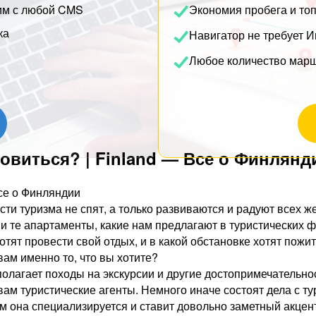
им с любой CMS
Экономия пробега и то
ка
Навигатор не требует И
Любое количество мар
овиться? | Finland — Все о Финлянд
Все о Финляндии
сти туризма не спят, а только развиваются и радуют всех 
 те апартаменты, какие нам предлагают в туристических фи
отят провести свой отдых, и в какой обстановке хотят пожи
ам именно то, что вы хотите?
олагает походы на экскурсии и другие достопримечательно
 вам туристические агенты. Немного иначе состоят дела с т
м она специализируется и ставит довольно заметный акцент