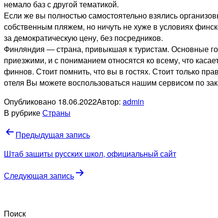
немало баз с другой тематикой.
Если же вы полностью самостоятельно взялись организовыв
собственным пляжем, но ничуть не хуже в условиях финско
за демократическую цену, без посредников.
Финляндия ― страна, привыкшая к туристам. Основные го
приезжими, и с пониманием относятся ко всему, что касает
финнов. Стоит помнить, что вы в гостях. Стоит только пр
отеля Вы можете воспользоваться нашим сервисом по зак
Опубликовано
18.06.2022
Автор:
admin
В рубрике
Страны
Навигация
Предыдущая запись
по
Штаб защиты русских школ, официальный сайт
записям
Следующая запись
Поиск