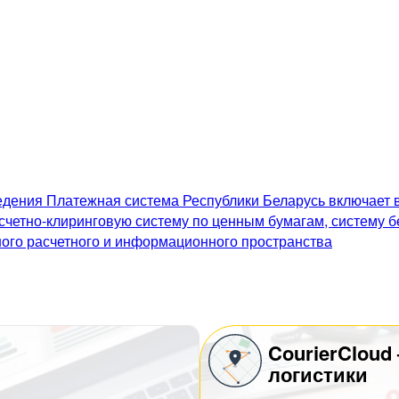
дения Платежная система Республики Беларусь включает в
счетно-клиринговую систему по ценным бумагам, систему 
го расчетного и информационного пространства
CourierCloud
логистики