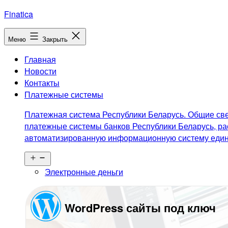
Перейти
Finatica
к
содержимому
Меню
Закрыть
Главная
Новости
Контакты
Платежные системы
Платежная система Республики Беларусь. Общие све
платежные системы банков Республики Беларусь, ра
автоматизированную информационную систему едино
Открыть
меню
Электронные деньги
WordPress сайты под ключ