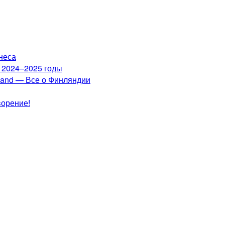
неса
а 2024–2025 годы
nland — Все о Финляндии
ворение!