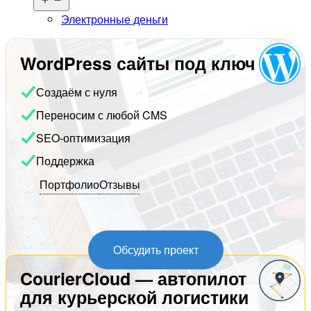
меню
Электронные деньги
WordPress сайты под ключ
Создаём с нуля
Переносим с любой CMS
SEO-оптимизация
Поддержка
Портфолио
Отзывы
Обсудить проект
CourierCloud — автопилот
для курьерской логистики