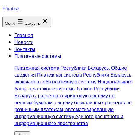
Перейти
Finatica
к
содержимому
Меню
Закрыть
Главная
Новости
Контакты
Платежные системы
Платежная система Республики Беларусь. Общие
сведения Платежная система Республики Беларусь
включает в себя платежную систему Национального
банка, платежные системы банков Республики
Беларусь, расчетно-клиринговую систему по
ценным бумагам, систему безналичных расчетов по
розничным платежам, автоматизированную
информационную систему единого расчетного и
информационного пространства
Открыть