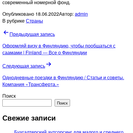
современный номерной фонд.
Опубликовано
18.06.2022
Автор:
admin
В рубрике
Страны
Навигация
Предыдущая запись
по
Оформляй визу в Финляндию, чтобы пообщаться с
записям
саамами | Finland — Все о Финляндии
Следующая запись
Однодневные поездки в Финляндию / Статьи и советы.
Компания «Трансферта.»
Поиск
Поиск
Свежие записи
Бухгалтерский аутсорсинг для малого и среднего