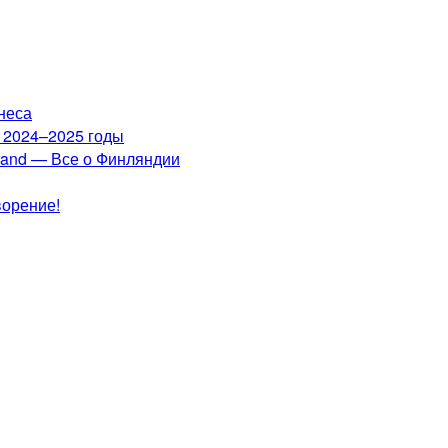
неса
а 2024–2025 годы
nland — Все о Финляндии
ворение!