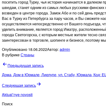
посетить город Турку, чья история начинается в далеком
шведам, станет одним из самых любых русскими финских г
возведен в центре города. Замок Або и по сей день пред
Вас в Турку из Петербурга за пару часов, и Вы сможете н
осуществляются непосредственно от Вашего подъезда, чт
уделить внимание, является город Иматру, расположенны
города Светогорска, с которым местные жители тесно свя
заинтересован в торговле, шопинге и бизнесе, поэтому 
Опубликовано
18.06.2022
Автор:
admin
В рубрике
Страны
Навигация
Предыдущая запись
по
Дома, Дом в Юрмале, Лиелупе, ул. Стабу, Юрмала, Код: E
записям
Следующая запись
Aktual’nye novosti
Поиск