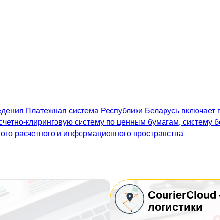
дения Платежная система Республики Беларусь включает в
счетно-клиринговую систему по ценным бумагам, систему 
го расчетного и информационного пространства
CourierCloud
логистики