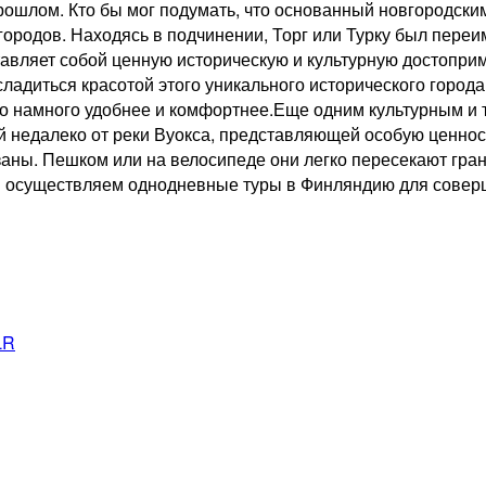
 прошлом. Кто бы мог подумать, что основанный новгородс
ородов. Находясь в подчинении, Торг или Турку был переи
ставляет собой ценную историческую и культурную достоп
асладиться красотой этого уникального исторического горо
о намного удобнее и комфортнее.Еще одним культурным и 
й недалеко от реки Вуокса, представляющей особую ценнос
заны. Пешком или на велосипеде они легко пересекают гран
мы осуществляем однодневные туры в Финляндию для совер
LR