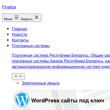
Перейти
Finatica
к
содержимому
Меню
Закрыть
Главная
Новости
Контакты
Платежные системы
Платежная система Республики Беларусь. Общие све
платежные системы банков Республики Беларусь, ра
автоматизированную информационную систему едино
Открыть
меню
Электронные деньги
WordPress сайты под ключ