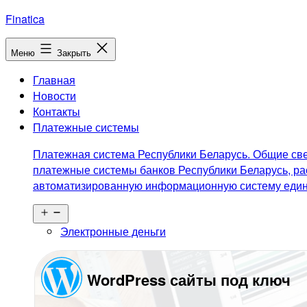
Перейти
Finatica
к
содержимому
Меню
Закрыть
Главная
Новости
Контакты
Платежные системы
Платежная система Республики Беларусь. Общие све
платежные системы банков Республики Беларусь, ра
автоматизированную информационную систему едино
Открыть
меню
Электронные деньги
WordPress сайты под ключ