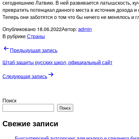
сегодняшнию Латвию. В ней развивается латышскость, куча
превратить потенциал данного места в источник дохода и 
Теперь они заботятся о том что бы ничего не менялось и 
Опубликовано
18.06.2022
Автор:
admin
В рубрике
Страны
Навигация
Предыдущая запись
по
Штаб защиты русских школ, официальный сайт
записям
Следующая запись
Поиск
Поиск
Свежие записи
Бухгалтерский аутсорсинг для малого и среднего биз