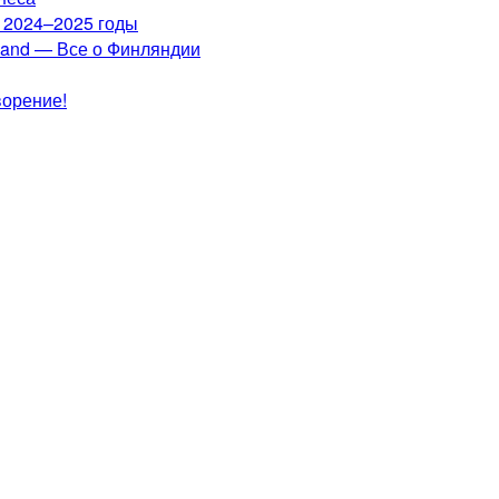
а 2024–2025 годы
nland — Все о Финляндии
ворение!