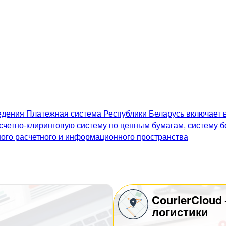
дения Платежная система Республики Беларусь включает в
счетно-клиринговую систему по ценным бумагам, систему 
го расчетного и информационного пространства
CourierCloud
логистики