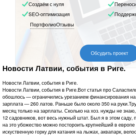
Создаём с нуля
Перенос
SEO-оптимизация
Поддерж
Портфолио
Отзывы
Обсудить проект
Новости Латвии, события в Риге.
Новости Латвии, события в Риге.
Новости Латвии, события в Риге.Вот статья про Саласпил
обошлось — ограничились урезанием финансирования на тр
зарплата — 260 латов. Раньше было около 350 на руки.Тру
месяц только на зарплаты. Сколько на хоз. нужды не знаю
12 садовников, вот весь нужный штат. Был я в этом саду,
на это убожество можно постороить крупнейший в европе
искуственную горку для катания на лыжах, аквапарк, ве