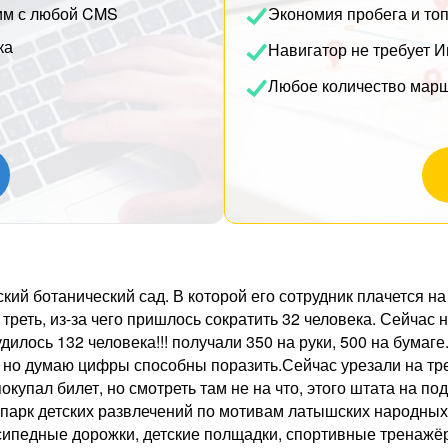
им с любой CMS
Экономия пробега и то
ка
Навигатор не требует И
Любое количество мар
ский ботанический сад. В которой его сотрудник плачется
еть, из-за чего пришлось сократить 32 человека. Сейчас н
дилось 132 человека!!! получали 350 на руки, 500 на бумаг
, но думаю цифры способны поразить.Сейчас урезали на тре
 покупал билет, но смотреть там не на что, этого штата на 
 парк детских развлечений по мотивам латышских народных
лосипедные дорожки, детские полщадки, спортивные тренаж