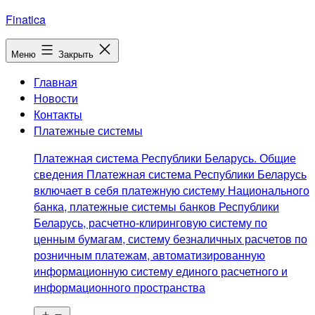
Перейти
Finatica
к
содержимому
Меню
Закрыть
Главная
Новости
Контакты
Платежные системы
Платежная система Республики Беларусь. Общие
сведения Платежная система Республики Беларусь
включает в себя платежную систему Национального
банка, платежные системы банков Республики
Беларусь, расчетно-клиринговую систему по
ценным бумагам, систему безналичных расчетов по
розничным платежам, автоматизированную
информационную систему единого расчетного и
информационного пространства
Открыть