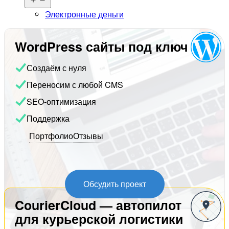
меню
Электронные деньги
WordPress сайты под ключ
Создаём с нуля
Переносим с любой CMS
SEO-оптимизация
Поддержка
Портфолио
Отзывы
Обсудить проект
CourierCloud — автопилот
для курьерской логистики