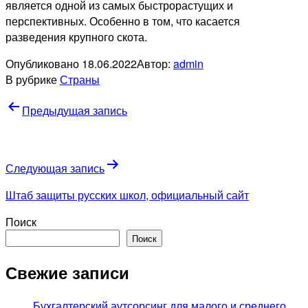
является одной из самых быстрорастущих и
перспективных. Особенно в том, что касается
разведения крупного скота.
Опубликовано
18.06.2022
Автор:
admin
В рубрике
Страны
Навигация
Предыдущая запись
по
записям
Следующая запись
Штаб защиты русских школ, официальный сайт
Поиск
Поиск
Свежие записи
Бухгалтерский аутсорсинг для малого и среднего