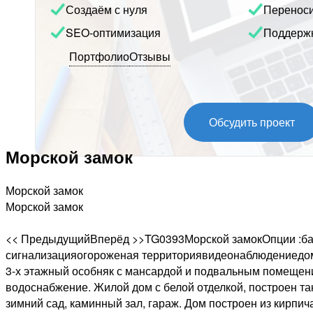
Создаём с нуля
Перенос
SEO-оптимизация
Поддерж
Портфолио
Отзывы
Обсудить проект
Морской замок
Морской замок
Морской замок
<< ПредыдущийВперёд >>TG0393Морской замокОпции :ба
сигнализацияогороженая территориявидеонаблюдениедом
3-х этажный особняк с мансардой и подвальным помещение
водоснабжение. Жилой дом с белой отделкой, построен та
зимний сад, каминный зал, гараж. Дом построен из кирпи