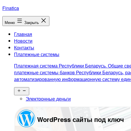
Перейти
Finatica
к
содержимому
Меню
Закрыть
Главная
Новости
Контакты
Платежные системы
Платежная система Республики Беларусь. Общие све
платежные системы банков Республики Беларусь, ра
автоматизированную информационную систему едино
Открыть
меню
Электронные деньги
WordPress сайты под ключ