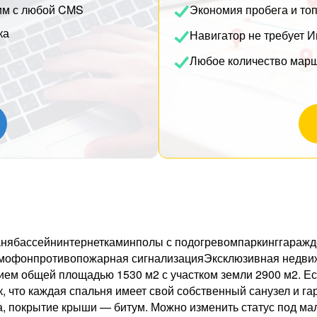
им с любой CMS
Экономия пробега и то
ка
Навигатор не требует И
Любое количество мар
нябассейнинтернеткаминполы с подогревомпаркинггаражд
офонпротивопожарная сигнализацияЭксклюзивная недвижим
м общей площадью 1530 м2 с участком земли 2900 м2. Есть
к, что каждая спальня имеет свой собственный санузел и 
ча, покрытие крыши — битум. Можно изменить статус под ма