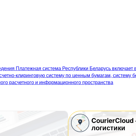
дения Платежная система Республики Беларусь включает в
счетно-клиринговую систему по ценным бумагам, систему 
го расчетного и информационного пространства
CourierCloud
логистики