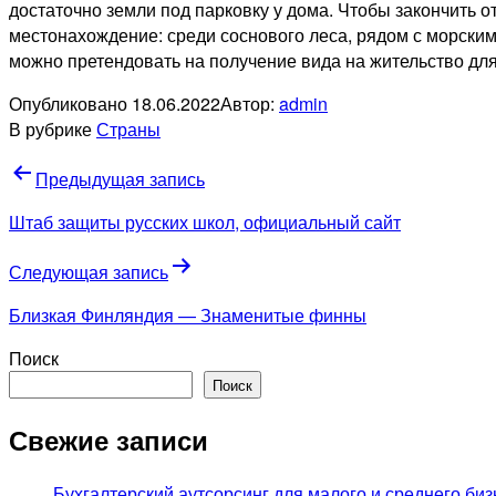
достаточно земли под парковку у дома. Чтобы закончить 
местонахождение: среди соснового леса, рядом с морски
можно претендовать на получение вида на жительство для
Опубликовано
18.06.2022
Автор:
admin
В рубрике
Страны
Навигация
Предыдущая запись
по
Штаб защиты русских школ, официальный сайт
записям
Следующая запись
Близкая Финляндия — Знаменитые финны
Поиск
Поиск
Свежие записи
Бухгалтерский аутсорсинг для малого и среднего биз