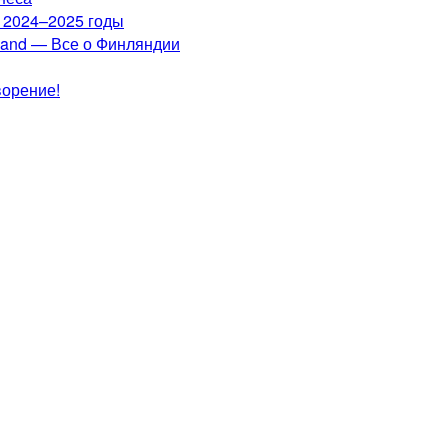
а 2024–2025 годы
nland — Все о Финляндии
ворение!