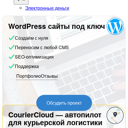
меню
Электронные деньги
WordPress сайты под ключ
Создаём с нуля
Переносим с любой CMS
SEO-оптимизация
Поддержка
Портфолио
Отзывы
Обсудить проект
CourierCloud — автопилот
для курьерской логистики