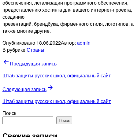
обеспечения, легализации программного обеспечения,
предоставлению хостинга для вашего интернет-проекта,
созданию
презентаций, брендбука, фирменного стиля, логотипов, а
также многие другие.
Опубликовано
18.06.2022
Автор:
admin
В рубрике
Страны
Навигация
Предыдущая запись
по
Штаб защиты русских школ, официальный сайт
записям
Следующая запись
Штаб защиты русских школ, официальный сайт
Поиск
Поиск
Свежие записи