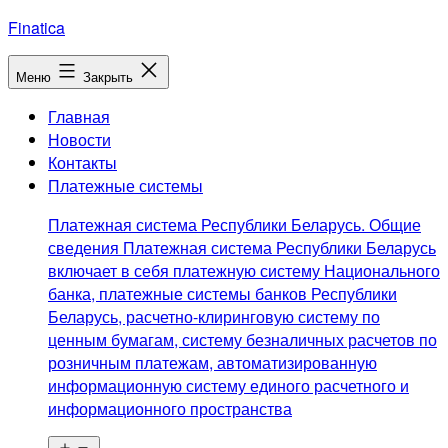
Перейти
Finatica
к
содержимому
Меню
Закрыть
Главная
Новости
Контакты
Платежные системы
Платежная система Республики Беларусь. Общие
сведения Платежная система Республики Беларусь
включает в себя платежную систему Национального
банка, платежные системы банков Республики
Беларусь, расчетно-клиринговую систему по
ценным бумагам, систему безналичных расчетов по
розничным платежам, автоматизированную
информационную систему единого расчетного и
информационного пространства
Открыть