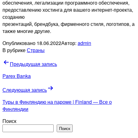
обеспечения, легализации программного обеспечения,
предоставлению хостинга для вашего интернет-проекта,
созданию
презентаций, брендбука, фирменного стиля, логотипов, а
также многие другие.
Опубликовано
18.06.2022
Автор:
admin
В рубрике
Страны
Навигация
Предыдущая запись
по
Parex Banka
записям
Следующая запись
Туры в Финляндию на пароме | Finland — Все о
Финляндии
Поиск
Поиск