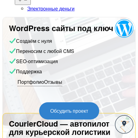
меню
Электронные деньги
WordPress сайты под ключ
Создаём с нуля
Переносим с любой CMS
SEO-оптимизация
Поддержка
Портфолио
Отзывы
Обсудить проект
CourierCloud — автопилот
для курьерской логистики