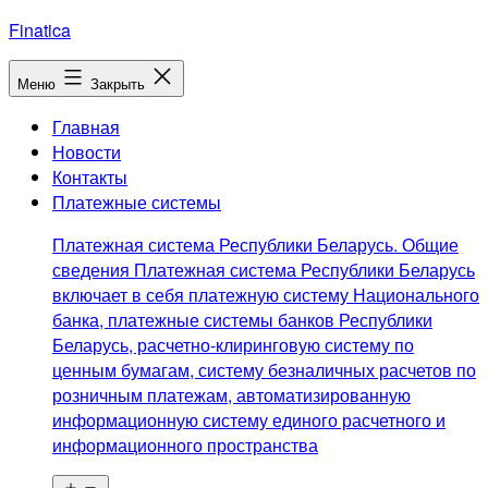
Перейти
Finatica
к
содержимому
Меню
Закрыть
Главная
Новости
Контакты
Платежные системы
Платежная система Республики Беларусь. Общие
сведения Платежная система Республики Беларусь
включает в себя платежную систему Национального
банка, платежные системы банков Республики
Беларусь, расчетно-клиринговую систему по
ценным бумагам, систему безналичных расчетов по
розничным платежам, автоматизированную
информационную систему единого расчетного и
информационного пространства
Открыть